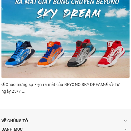
👉
sta
Chào mừng sự kiện ra mắt của BEYONO SKY DREAM🌟 💥 Từ
ày 23/7 ...
VỀ CHÚNG TÔI
DANH MỤC