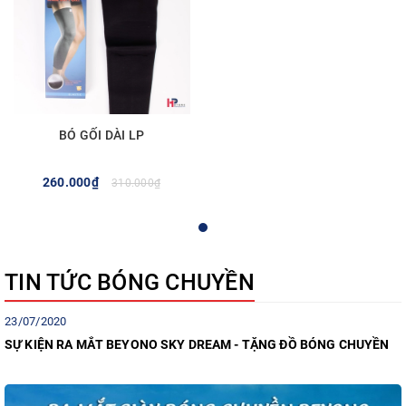
BÓ GỐI DÀI LP
260.000₫
310.000₫
TIN TỨC BÓNG CHUYỀN
/07/2020
30
 KIỆN RA MẮT BEYONO SKY DREAM - TẶNG ĐỒ BÓNG CHUYỀN
TẶ
GO