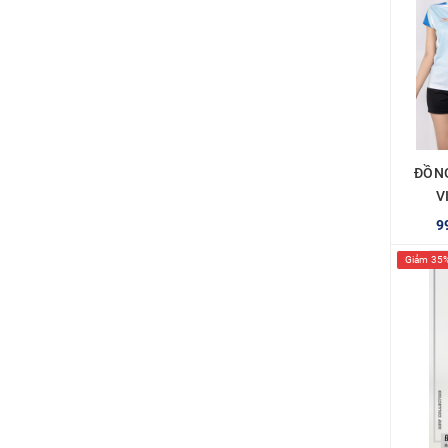
ĐỒN
V
9
Giảm 35