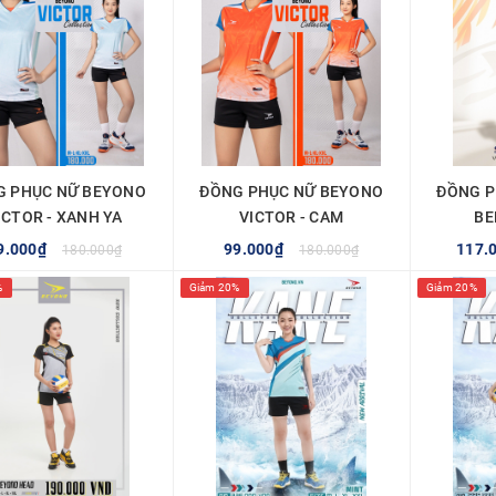
G PHỤC NỮ BEYONO
ĐỒNG PHỤC NỮ BEYONO
ĐỒNG P
ICTOR - XANH YA
VICTOR - CAM
BE
9.000₫
99.000₫
117.
180.000₫
180.000₫
%
Giảm 20%
Giảm 20%
TÙY CHỌN
TÙY CHỌN