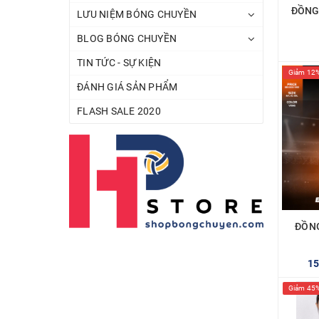
ĐỒNG
LƯU NIỆM BÓNG CHUYỀN
BLOG BÓNG CHUYỀN
TIN TỨC - SỰ KIỆN
Giảm 12
ĐÁNH GIÁ SẢN PHẨM
FLASH SALE 2020
ĐỒN
1
Giảm 45