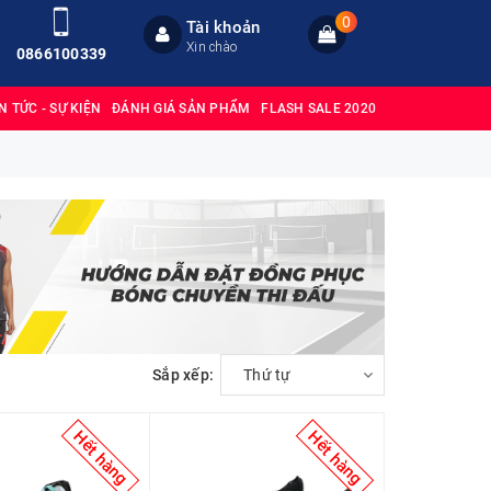
0
Tài khoản
Xin chào
0866100339
IN TỨC - SỰ KIỆN
ĐÁNH GIÁ SẢN PHẨM
FLASH SALE 2020
Sắp xếp:
Thứ tự
Hết hàng
Hết hàng