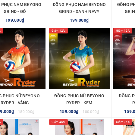
 PHỤC NAM BEYONO
ĐỒNG PHỤC NAM BEYONO
ĐỒNG P
GRIND - ĐỎ
GRIND - XANH NAVY
GRIN
199.000₫
199.000₫
%
Giảm 12%
Giảm 12%
TÙY CHỌN
TÙY CHỌN
G PHỤC NỮ BEYONO
ĐỒNG PHỤC NỮ BEYONO
ĐỒNG P
RYDER - VÀNG
RYDER - KEM
R
59.000₫
159.000₫
159.
180.000₫
180.000₫
%
Giảm 45%
Giảm 35%
TÙY CHỌN
TÙY CHỌN