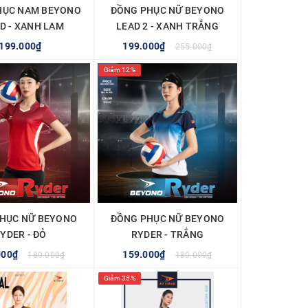
HỤC NAM BEYONO
ĐỒNG PHỤC NỮ BEYONO
D - XANH LAM
LEAD 2 - XANH TRẮNG
199.000₫
199.000₫
255.000₫
Giảm 12%
TÙY CHỌN
TÙY CHỌN
HỤC NỮ BEYONO
ĐỒNG PHỤC NỮ BEYONO
YDER - ĐỎ
RYDER - TRẮNG
000₫
159.000₫
180.000₫
180.000₫
Giảm 35%
TÙY CHỌN
TÙY CHỌN