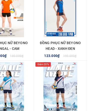
HỤC NỮ BEYONO
ĐỒNG PHỤC NỮ BEYONO
NGAL - CAM
HEAD - XANH ĐEN
000₫
123.000₫
180.000₫
190.000₫
Giảm 20%
MUA NGAY
MUA NGAY