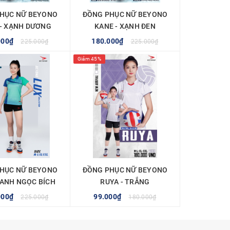
HỤC NỮ BEYONO
ĐỒNG PHỤC NỮ BEYONO
 - XẠNH DƯƠNG
KANE - XẠNH ĐEN
000₫
180.000₫
225.000₫
225.000₫
Giảm 45%
TÙY CHỌN
MUA NGAY
HỤC NỮ BEYONO
ĐỒNG PHỤC NỮ BEYONO
XANH NGỌC BÍCH
RUYA - TRẮNG
000₫
99.000₫
225.000₫
180.000₫
TÙY CHỌN
TÙY CHỌN