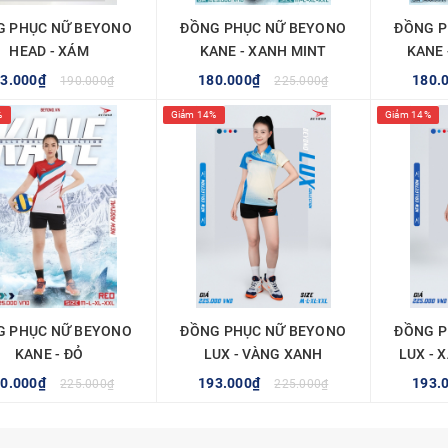
G PHỤC NỮ BEYONO
ĐỒNG PHỤC NỮ BEYONO
ĐỒNG P
HEAD - XÁM
KANE - XANH MINT
KANE
23.000₫
180.000₫
180.
190.000₫
225.000₫
%
Giảm 14%
Giảm 14%
TÙY CHỌN
TÙY CHỌN
G PHỤC NỮ BEYONO
ĐỒNG PHỤC NỮ BEYONO
ĐỒNG P
KANE - ĐỎ
LUX - VÀNG XANH
LUX - 
80.000₫
193.000₫
193.
225.000₫
225.000₫
TÙY CHỌN
MUA NGAY