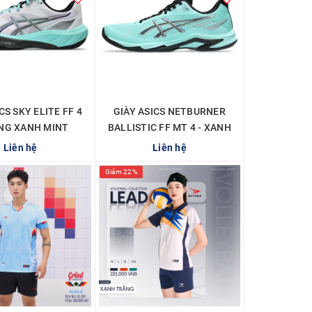
CS SKY ELITE FF 4
GIÀY ASICS NETBURNER
ẮNG XANH MINT
BALLISTIC FF MT 4 - XANH
MINT ĐEN
Liên hệ
Liên hệ
Giảm 22%
CHI TIẾT
CHI TIẾT