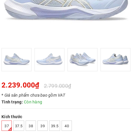
2.239.000₫
2.799.000₫
*
Giá sản phẩm chưa bao gồm VAT
Tình trạng:
Còn hàng
Kích thước
37
37.5
38
39
39.5
40