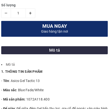
Số lượng
–
+
MUA NGAY
Giao hàng tận nơi
Mô tả
Mô tả
1. THÔNG TIN SẢN PHẨM
-
Tên
: Asics Gel Tactic 13
-
Màu sắc
: Blue Fade/White
-
Mã sản phẩm:
1072A118.400
-
Đế giày
: Đế giữa đệm Gel hấp thụ lực, gia cố đế ngoài, vân giày hình