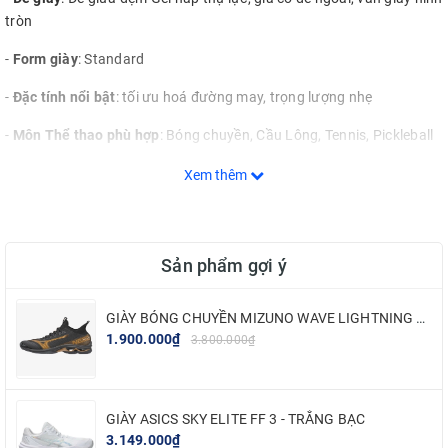
tròn
-
Form giày
: Standard
-
Đặc tính nổi bật
: tối ưu hoá đường may, trọng lượng nhẹ
-
Môn Thể thao phù hợp
: Bóng chuyền, Cầu Lông, Tennis, Pickleball
2. MÔ TẢ CHI TIẾT
Xem thêm
Asics Gel Tactic 13 - Nổi bật về sự thoải mái, ổn định và êm ái
So với phiên bản tiền nhiệm, Gel Tactic 13 đã được gia cố thêm ở
Sản phẩm gợi ý
phần đế ngoài, có độ bám tốt hơn, đảm bảo chuyển động sang hai
bên tốt hơn cũng như bảo vệ chân hiệu quả hơn trước các chấn
thương do xoắn, chuyển hướng đột ngột.
GIÀY BÓNG CHUYỀN MIZUNO WAVE LIGHTNING NEO 2 - ĐEN VÀNG
1.900.000₫
3.800.000₫
Tính năng STABLETRUSS™ triển khai một thành bên lớn được thiết
kế để ổn định bàn chân và cung cấp hỗ trợ từ bàn chân trước đến
bàn chân sau trong các chuyển động từ bên này sang bên kia.
GIÀY ASICS SKY ELITE FF 3 - TRẮNG BẠC
Các họa tiết đế ngoài tròn với các rãnh ngang được thiết kế để hỗ
3.149.000₫