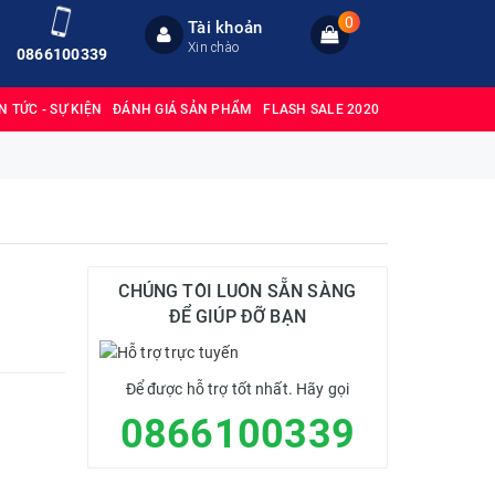
0
Tài khoản
Xin chào
0866100339
IN TỨC - SỰ KIỆN
ĐÁNH GIÁ SẢN PHẨM
FLASH SALE 2020
CHÚNG TÔI LUÔN SẴN SÀNG
ĐỂ GIÚP ĐỠ BẠN
Để được hỗ trợ tốt nhất. Hãy gọi
0866100339