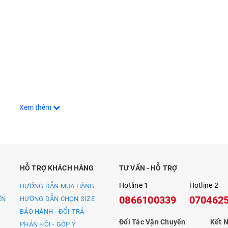
Xem thêm
 cấp, bền bỉ
n nhiều cải tiến với hàng loạt tính năng cao cấp cùng với vẻ ngoài đ
HỖ TRỢ KHÁCH HÀNG
TƯ VẤN - HỖ TRỢ
 nhìn đầu tiên khi lên chân.
Hotline 1
Hotline 2
HƯỚNG DẪN MUA HÀNG
 2:
0866100339
070462
ỀN
HƯỚNG DẪN CHỌN SIZE
g mượt mà nhờ sự thay đổi về thiết kế gót chân nhô ra và phần đế g
BẢO HÀNH - ĐỔI TRẢ
Đối Tác Vận Chuyển
Kết N
PHẢN HỒI - GÓP Ý