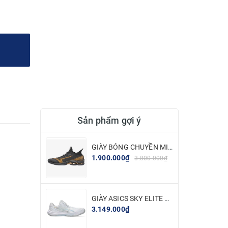
Sản phẩm gợi ý
GIÀY BÓNG CHUYỀN MIZUNO WAVE LIGHTNING NEO 2 - ĐEN VÀNG
1.900.000₫
3.800.000₫
GIÀY ASICS SKY ELITE FF 3 - TRẮNG BẠC
3.149.000₫