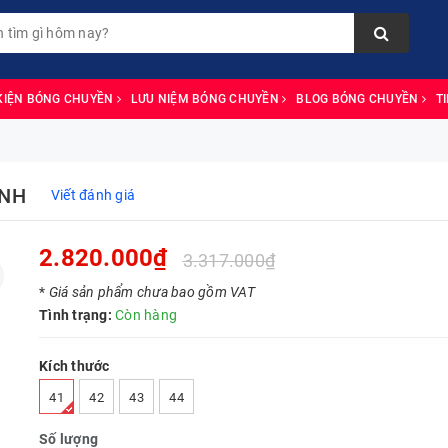
KIỆN BÓNG CHUYỀN
LƯU NIỆM BÓNG CHUYỀN
BLOG BÓNG CHUYỀN
T
ANH
Viết đánh giá
2.820.000₫
3.317.000₫
*
Giá sản phẩm chưa bao gồm VAT
Tình trạng:
Còn hàng
Kích thước
41
42
43
44
Số lượng