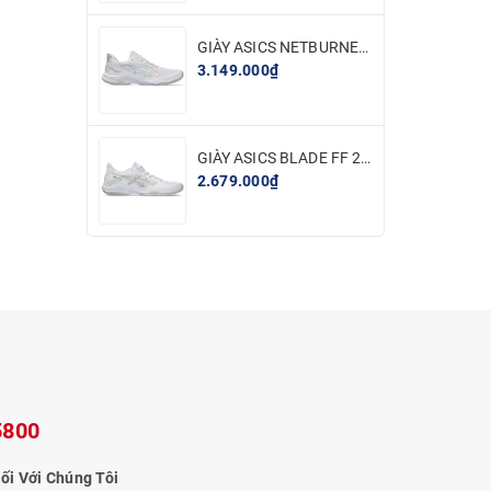
GIÀY ASICS NETBURNER BALLISTIC FF 4 - TRẮNG BẠC
3.149.000₫
GIÀY ASICS BLADE FF 2 - TRẮNG BẠC
2.679.000₫
ược thiết
5800
iữa dày
ối Với Chúng Tôi