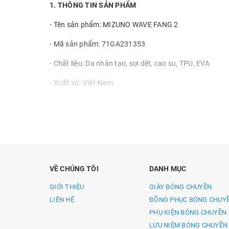
1. THÔNG TIN SẢN PHẨM
- Tên sản phẩm: MIZUNO WAVE FANG 2
- Mã sản phẩm: 71GA231353
- Chất liệu: Da nhân tạo, sợi dệt, cao su, TPU, EVA
- Xuất xứ: Việt Nam
- NSX: Mizuno Singpore PTE LTD
2. MÔ TẢ CHI TIẾT SẢN PHẨM
Mizuno Wave Fang 2, foam mềm mại, đế đệm êm ái, cao
Giày cầu lông Mizuno Wave Fang 2 chuyên dụng, mang đế
VỀ CHÚNG TÔI
DANH MỤC
kế theo các gam màu độc đáo, tạo ấn tượng ngay từ cái
GIỚI THIỆU
GIÀY BÓNG CHUYỀN
ƯU ĐIỂM NỔI BẬT GIÀY CẦU LÔNG MIZUNO WAVE FANG
LIÊN HỆ
ĐỒNG PHỤC BÓNG CHUY
Giày cầu lông Mizuno Wave Fang 2 giúp bạn chuyển độn
PHỤ KIỆN BÓNG CHUYỀN
hơn.
LƯU NIỆM BÓNG CHUYỀN