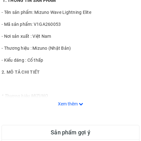
1. THÔNG TIN SẢN PHẨM
- Tên sản phẩm: Mizuno Wave Lightning Elite
- Mã sản phẩm: V1GA260053
- Nơi sản xuất : Việt Nam
- Thương hiệu : Mizuno (Nhật Bản)
- Kiểu dáng : Cổ thấp
2. MÔ TẢ CHI TIẾT
* Thương hiệu MIZUNO
Xem thêm
-
MIZUNO
là công ty toàn cầu của Nhật Bản, chuyên sản xuất giày và
dụng cụ thể thao được thành lập bởi Rihachi Mizuno từ năm 1906. Kể
từ khi thành lập đến nay, Mizuno đã tạo nên tầm ảnh hưởng nhất
định trong giới thể thao với các hợp đồng tài trợ béo bở dành cho các
Sản phẩm gợi ý
nhân vật tầm cỡ Thế Giới.