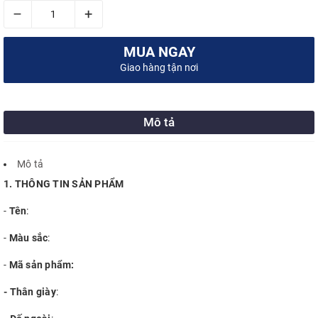
–
+
MUA NGAY
Giao hàng tận nơi
Mô tả
Mô tả
1. THÔNG TIN SẢN PHẨM
-
Tên
:
-
Màu sắc
:
-
Mã sản phẩm:
- Thân giày
: