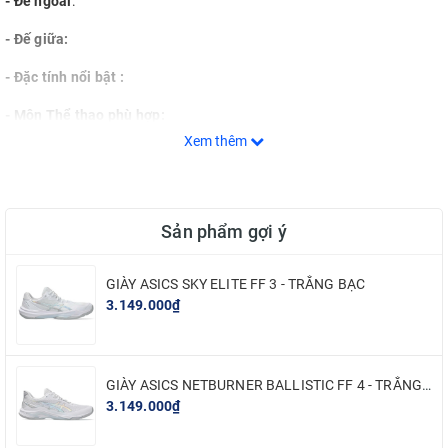
- Đế ngoài
:
- Đế giữa:
- Đặc tính nổi bật :
- Môn Thể thao phù hợp:
Xem thêm
2. MÔ TẢ CHI TIẾT
Sản phẩm gợi ý
3. CHÍNH SÁCH BÁN HÀNG:
✓ Bồi thường gấp 10 lần nếu hàng không chính hãng .
GIÀY ASICS SKY ELITE FF 3 - TRẮNG BẠC
3.149.000₫
✓ Hoàn tiền nếu sản phẩm không giống mô tả
✓ Sản phẩm lỗi từ NSX được đổi trong 7 ngày đầu
✓ 100% sản phẩm đều có bảo hành chính hãng
GIÀY ASICS NETBURNER BALLISTIC FF 4 - TRẮNG BẠC
3.149.000₫
4. SHOP CAM KẾT KHÁCH HÀNG