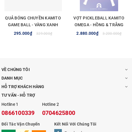
QUẢ BÓNG CHUYỀN KAMITO
VỢT PICKLEBALL KAMITO
GAME BALL - VÀNG XANH
OMEGA - HỒNG & TRẮNG
295.000₫
2.880.000₫
329.000₫
3.200.000₫
VỀ CHÚNG TÔI
DANH MỤC
HỖ TRỢ KHÁCH HÀNG
TƯ VẤN - HỖ TRỢ
Hotline 1
Hotline 2
0866100339
0704625800
Đối Tác Vận Chuyển
Kết Nối Với Chúng Tôi