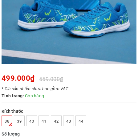
499.000₫
559.000₫
*
Giá sản phẩm chưa bao gồm VAT
Tình trạng:
Còn hàng
Kích thước
38
39
40
41
42
43
44
Số lượng