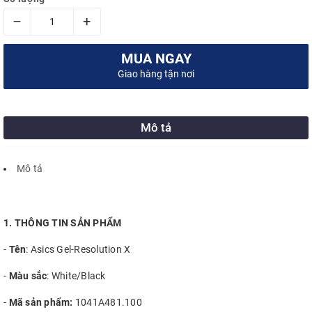
–
+
MUA NGAY
Giao hàng tận nơi
Mô tả
Mô tả
1. THÔNG TIN SẢN PHẨM
-
Tên
: Asics Gel-Resolution X
-
Màu sắc
: White/Black
-
Mã sản phẩm:
1041A481.100