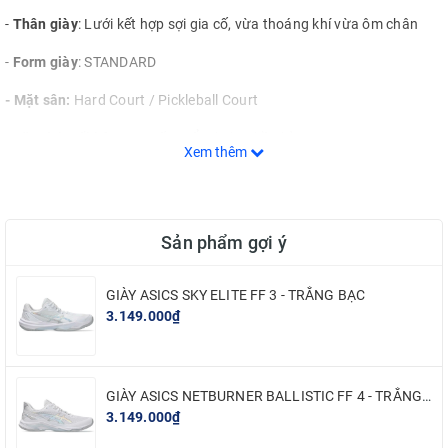
-
Thân giày
: Lưới kết hợp sợi gia cố, vừa thoáng khí vừa ôm chân
-
Form giày
: STANDARD
- Mặt sân:
Hard Court / Pickleball Court
-
Đặc tính nổi bật
: Cao cấp – ổn định & bền bỉ
Xem thêm
-
Môn Thể thao phù hợp
: Tennis, Pickelball
2. MÔ TẢ CHI TIẾT
Sản phẩm gợi ý
GEL-RESOLUTION X mang đến sự thoải mái vượt trội cho người chơi
thích kiểm soát trận đấu từ cuối sân.
GIÀY ASICS SKY ELITE FF 3 - TRẮNG BẠC
Công nghệ DYNALACING được thiết kế đặc biệt để tăng cường độ
3.149.000₫
bám, giúp bạn cảm thấy chắc chắn khi thực hiện các pha di chuyển
nhanh. Đế giữa hai lớp cũng giúp cải thiện độ ổn định khi chân tiếp
đất trên sân.
GIÀY ASICS NETBURNER BALLISTIC FF 4 - TRẮNG BẠC
3.149.000₫
Công nghệ DYNAWALL trong đế giữa kéo dài đến gót chân, tăng
thêm độ ổn định khi di chuyển ngang. Đây là tính năng hiệu quả, đặc