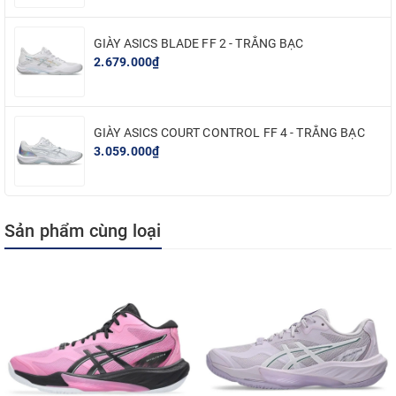
biệt hữu ích khi bạn di chuyển để bao quát hai bên cuối sân.
GIÀY ASICS BLADE FF 2 - TRẮNG BẠC
Công nghệ áp dụng:
2.679.000₫
Công nghệ
PGUARD
ở mũi giày: Bảo vệ khu vực chịu lực lớn, hạn chế
mòn khi rê mũi chân
GIÀY ASICS COURT CONTROL FF 4 - TRẮNG BẠC
3.059.000₫
Công nghệ
DYNAWALL
kéo dài từ má ngoài đến gót giày: giúp ổn
định tối đa khi di chuyển ngang, chống vặn xoắn bàn chân
Sản phẩm cùng loại
Công nghệ
DYNALACING
: Giúp tạo ra cảm giác vừa vặn ổn định
trong các chuyển động linh hoạt
Cao su đế ngoài
AHARPLUS
: Cao su chống mài mòn cao, bền bỉ trên
sân cứng và sân pickleball