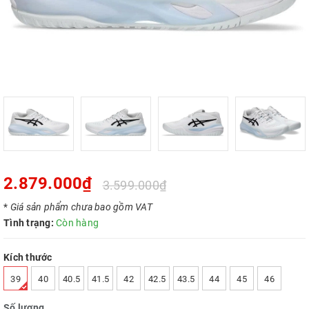
2.879.000₫
3.599.000₫
*
Giá sản phẩm chưa bao gồm VAT
Tình trạng:
Còn hàng
Kích thước
39
40
40.5
41.5
42
42.5
43.5
44
45
46
Số lượng