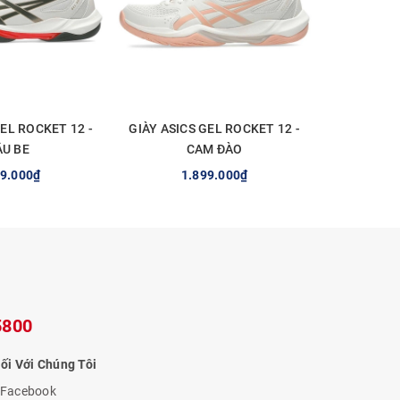
 hơn
GEL ROCKET 12 -
GIÀY ASICS GEL ROCKET 12 -
GIÀY ASICS
U BE
CAM ĐÀO
99.000₫
1.899.000₫
1
 CHỌN
TÙY CHỌN
T
5800
ối Với Chúng Tôi
Facebook