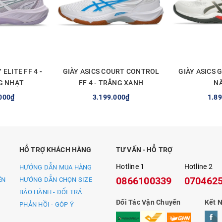
 hơn FF TURBO, được thiết kế để đệm và hoàn trả năng lượng tiên tiến
 ELITE FF 4 -
GIÀY ASICS COURT CONTROL
GIÀY ASICS 
G NHẠT
FF 4 - TRẮNG XANH
NÂ
000₫
3.199.000₫
1.8
CHỌN
TÙY CHỌN
TÙY
HỖ TRỢ KHÁCH HÀNG
TƯ VẤN - HỖ TRỢ
Hotline 1
Hotline 2
HƯỚNG DẪN MUA HÀNG
0866100339
070462
ỀN
HƯỚNG DẪN CHỌN SIZE
BẢO HÀNH - ĐỔI TRẢ
Đối Tác Vận Chuyển
Kết N
ừ khi nhận sản phẩm)
PHẢN HỒI - GÓP Ý