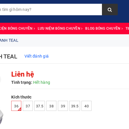
KIỆN BÓNG CHUYỀN
LƯU NIỆM BÓNG CHUYỀN
BLOG BÓNG CHUYỀN
T
XANH TEAL
H TEAL
Viết đánh giá
Liên hệ
Tình trạng:
Hết hàng
Kích thước
36
37
37.5
38
39
39.5
40