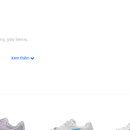
g, giày tennis, ...
Xem thêm
ộ linh hoạt để di chuyển tự tin trên sân.
ó thể giúp bạn di chuyển tự tin trong các chuyển động ngang.
thiện độ ổn định trong các chuyển động nhanh.