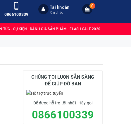
0
Tài khoản
Xin chào
0866100339
IN TỨC - SỰ KIỆN
ĐÁNH GIÁ SẢN PHẨM
FLASH SALE 2020
CHÚNG TÔI LUÔN SẴN SÀNG
ĐỂ GIÚP ĐỠ BẠN
Để được hỗ trợ tốt nhất. Hãy gọi
0866100339