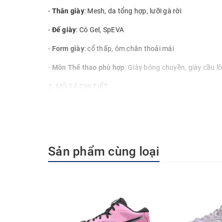
-
Thân giày
: Mesh, da tổng hợp, lưỡi gà rời
-
Đế giày
: Có Gel, SpEVA
-
Form giày
: cổ thấp, ôm chân thoải mái
-
Môn Thể thao phù hợp
: Giày bóng chuyền, giày cầu lôn
2. MÔ TẢ CHI TIẾT
GEL-ROCKET 12 có sự cân bằng tốt giữa độ ổn định và đ
Giày này được thiết kế với cấu trúc phần trên hỗ trợ c
Trong khi đó, ứng dụng TRUSSTIC™ ở đế giữa giúp cải 
Sản phẩm cùng loại
Công nghệ & Chất liệu
Mặt trên bằng lưới thoáng khí