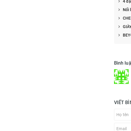
4 đặ
Nổi 
CHE
GIÀ
BEY
Bình luậ
VIẾT B