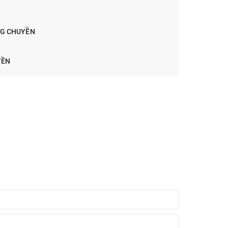
NG CHUYỀN
YỀN