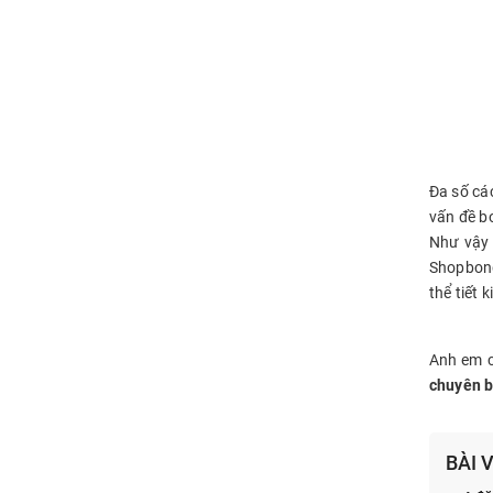
Đa số cá
vấn đề bo
Như vậy 
Shopbong
thể tiết 
Anh em 
chuyên b
BÀI 