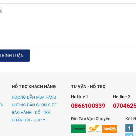
 BÌNH LUẬN
HỖ TRỢ KHÁCH HÀNG
TƯ VẤN - HỖ TRỢ
Hotline 1
Hotline 2
HƯỚNG DẪN MUA HÀNG
0866100339
070462
ỀN
HƯỚNG DẪN CHỌN SIZE
BẢO HÀNH - ĐỔI TRẢ
Đối Tác Vận Chuyển
Kết N
PHẢN HỒI - GÓP Ý