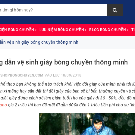
KIỆN BÓNG CHUYỀN
LƯU NIỆM BÓNG CHUYỀN
BLOG BÓNG CHUYỀN
T
ẫn vệ sinh giày bóng chuyền thông minh
 dẫn vệ sinh giày bóng chuyền thông minh
I
SHOPBONGCHUYEN.COM
VÀO LÚC 18/09/2018
thể thao bạn không thể nào trách khỏi việc đôi giày của mình phải tới 
 xi măng hay sân đất thì đôi giày của bạn sẽ bị bẩn thường xuyên và cầ
 giặt giày đúng cách sẽ làm giảm tuổi thọ của giày đi 30 - 50%, đều đó
zuno
giá 2 triệu thì bạn đã mất đi gần 600k đến 1 triệu tiền phí cho sự "