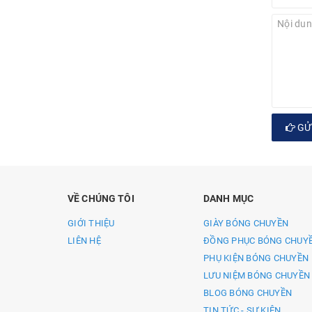
GỬI
VỀ CHÚNG TÔI
DANH MỤC
GIỚI THIỆU
GIÀY BÓNG CHUYỀN
LIÊN HỆ
ĐỒNG PHỤC BÓNG CHUY
PHỤ KIỆN BÓNG CHUYỀN
LƯU NIỆM BÓNG CHUYỀN
BLOG BÓNG CHUYỀN
TIN TỨC - SỰ KIỆN