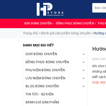
GIÀY BÓNG CHUYỀN
ĐỒNG PHỤC BÓNG CHUYỀN
PHỤ 
Trang chủ
Đánh giá sản phẩm bóng chuyền
Hướng d
DANH MỤC BÀI VIẾT
Hướng
GIÀY BÓNG CHUYỀN
ĐĂNG BỞ
ĐỒNG PHỤC BÓNG CHUYỀN
Khi chơi 
PHỤ KIỆN BÓNG CHUYỀN
những sân
biết cách
LƯU NIỆM BÓNG CHUYỀN
hoặc Mi
BLOG BÓNG CHUYỀN
TIN TỨC - SỰ KIỆN
ĐÁNH GIÁ SẢN PHẨM