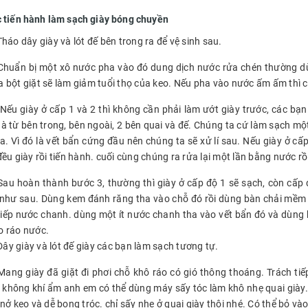
 tiến hành làm sạch giày bóng chuyền
háo dây giày và lót đế bên trong ra để vệ sinh sau.
huẩn bị một xô nước pha vào đó dung dịch nước rửa chén thường dùn
 bột giặt sẽ làm giảm tuổi thọ của keo. Nếu pha vào nước ấm ấm thì 
Nếu giày ở cấp 1 và 2 thì không cần phải làm ướt giày trước, các bạn
à từ bên trong, bên ngoài, 2 bên quai và đế. Chúng ta cứ làm sạch mộ
. Vì đó là vết bẩn cứng đầu nên chúng ta sẽ xử lí sau. Nếu giày ở cấ
đều giày rồi tiến hành. cuối cùng chúng ra rửa lại một lần bằng nước 
au hoàn thành bước 3, thường thì giày ở cấp độ 1 sẽ sạch, còn cấp 
í như sau. Dùng kem đánh răng tha vào chỗ đó rồi dùng bàn chải mềm x
iếp nước chanh. dùng một ít nước chanh tha vào vết bẩn đó và dùng bà
 ráo nước.
Dây giày và lót đế giày các bạn làm sạch tương tự.
ang giày đã giặt đi phơi chỗ khô ráo có gió thông thoáng. Trách tiế
, không khí ẩm anh em có thể dùng máy sấy tóc làm khô nhẹ quai giày.
nở keo và dễ bong tróc. chỉ sấy nhẹ ở quai giày thôi nhé. Có thể bỏ vào