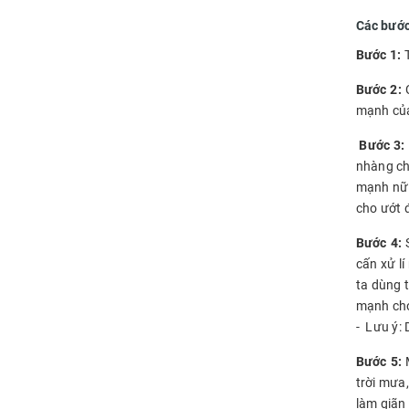
Các bước
Bước 1:
T
Bước 2:
C
mạnh của
Bước 3:
nhàng ch
mạnh nữa
cho ướt 
Bước 4:
S
cấn xử l
ta dùng t
mạnh cho
- Lưu ý: 
Bước 5:
M
trời mưa
làm giãn 