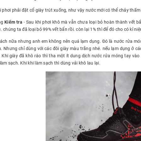
i phơi phải đặt cổ giày trút xuống, như vậy nước mới có thể chảy thấm
ng
Kiểm tra
- Sau khi phơi khô mà vẫn chưa loại bỏ hoàn thành vết b
 chúng ta đã loại bỏ 99% vết bẩn rồi. còn lại 1% thì để đó cho có kỉ n
ách nữa nhưng anh em không nên quá lạm dụng. Đó là nước rửa móng
. Nhưng chỉ dùng với các đôi giày màu trắng nhé. nếu lạm dụng ở c
. Khi giày đã khô ráo thì tha một ít dung dịch nước rửa móng tay vào 
làm sạch. Khi khi làm sạch thì dùng vải khô lau lại.