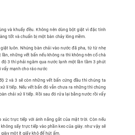
g và khuấy đều. Không nên dùng bột giặt vì đặc tính
càng tốt và chuẩn bị một bàn chảy lông mềm.
 giặt luôn. Nhúng bàn chải vào nước đã pha, từ từ nhẹ
t lần, những vết bẩn nếu không ra thì không nên cố chà
p độ 3 thì phải ngâm qua nước lạnh một lần tầm 3 phút
rồi vẩy mạnh cho ráo nước
độ 2 và 3 sẽ còn những vết bẩn cứng đầu thì chúng ta
ử lí tiếp. Nếu vết bẩn đó vẫn chưa ra những thì chúng
n chải xử lí tiếp. Rồi sau đó rửa lại bằng nước rồi vẩy
p xúc trực tiếp với ánh nắng gắt của mặt trời. Còn nếu
 không sấy trực tiếp vào phần keo của giày. như vậy sẽ
 giày một ít giấy khô để hút ẩm.