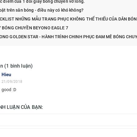
c điểm của 1 đôi giày bóng chuyền vỡ lòng.
bật trên sân bóng - điều này có khó không?
CKLIST NHỮNG MẪU TRANG PHỤC KHÔNG THỂ THIẾU CỦA DÂN BÓ
Y BÓNG CHUYỀN BEYONO EAGLE 7
ONO GOLDEN STAR - HÀNH TRÌNH CHINH PHỤC ĐAM MÊ BÓNG CHU
n (1 bình luận)
Hieu
21/09/2018
good :D
ÌNH LUẬN CỦA BẠN: