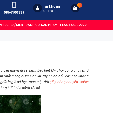
0
Tài khoản
Xin chào
0866100339
IN TỨC - SỰ KIỆN
ĐÁNH GIÁ SẢN PHẨM
FLASH SALE 2020
lúc cần mang đi vệ sinh. Đặc biệt khi chơi bóng chuyền ở
n phải mang đi vệ sinh lại, tuy nhiên nếu các bạn không
 nghĩa là giả sử bạn mua một đôi
giày bóng chuyền Asics
không biết" của mình rồi đó.