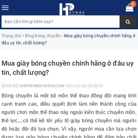
0
Toggle
navigation
Trang chủ
Blog bóng chuyền
Mua giày bóng chuyền chính hãng ở
đâu uy tín, chất lượng?
Mua giày bóng chuyền chính hãng ở đâu uy
tín, chất lượng?
ĐĂNG BỞI
SHOPBONGCHUYEN.COM
VÀO LÚC 28/05/2019
Bóng chuyền là một bộ môn thể thao đồng đội mang tính
cạnh tranh cao, điều quyết định làm nên thành công của
người chơi môn thể thao này ngoài kiến thức chuyên môn,
thể lực,...có thể kể tới yếu tố giày bóng chuyền mà người
đó hoặc đội đó lựa chọn. Vì vậy, người mua cần lựa chọn
được loại giày bóng chuyền chính hãng để đảm bảo chất