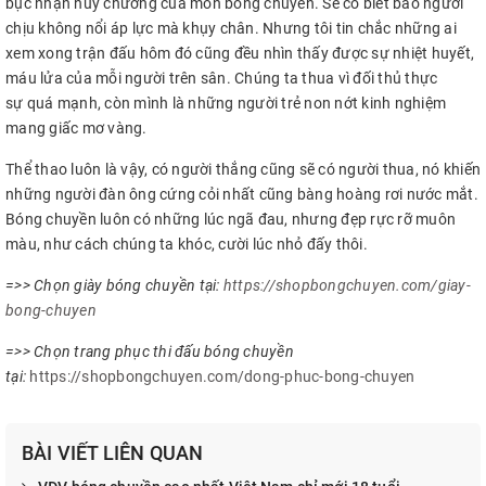
bục nhận huy chương của môn bóng chuyền. Sẽ có biết bao người
chịu không nổi áp lực mà khụy chân. Nhưng tôi tin chắc những ai
xem xong trận đấu hôm đó cũng đều nhìn thấy được sự nhiệt huyết,
máu lửa của mỗi người trên sân. Chúng ta thua vì đối thủ thực
sự quá mạnh, còn mình là những người trẻ non nớt kinh nghiệm
mang giấc mơ vàng.
Thể thao luôn là vậy, có người thắng cũng sẽ có người thua, nó khiến
những người đàn ông cứng cỏi nhất cũng bàng hoàng rơi nước mắt.
Bóng chuyền luôn có những lúc ngã đau, nhưng đẹp rực rỡ muôn
màu, như cách chúng ta khóc, cười lúc nhỏ đấy thôi.
=>> Chọn giày bóng chuyền tại:
https://shopbongchuyen.com/giay-
bong-chuyen
=>> Chọn trang phục thi đấu bóng chuyền
tại:
https://shopbongchuyen.com/dong-phuc-bong-chuyen
BÀI VIẾT LIÊN QUAN