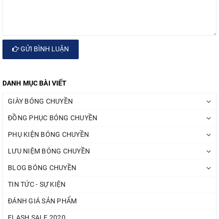
GỬI BÌNH LUẬN
DANH MỤC BÀI VIẾT
GIÀY BÓNG CHUYỀN
ĐỒNG PHỤC BÓNG CHUYỀN
PHỤ KIỆN BÓNG CHUYỀN
LƯU NIỆM BÓNG CHUYỀN
BLOG BÓNG CHUYỀN
TIN TỨC - SỰ KIỆN
ĐÁNH GIÁ SẢN PHẨM
FLASH SALE 2020