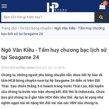
0
Toggle
navigation
Trang chủ
Tin tức bóng chuyền
Ngô Văn Kiều - Tấm huy chương
bạc lịch sử tại Seagame 24
Ngô Văn Kiều - Tấm huy chương bạc lịch sử
tại Seagame 24
ĐĂNG BỞI
HUỲNH HÙNG
VÀO LÚC 23/12/2019
Chúng ta, những người yêu bóng chuyền vẫn chưa hết tự hào về
tấm HCB bóng chuyền nam tại kỳ Seagame 24 diễn ra trên đất
Thái. Sau chiến thắng 3-0 hoành tráng trước Thái Lan, đội tuyển
của chúng ta bước vào trận chung kết, đối thủ là Indonesia. Chưa
bao giờ chúng ta ở gần tấm HCV đến như thế. Áp lực kì vọng như
nghìn ngọn núi nè nặng lên đôi vai của các VĐV của chúng ta.