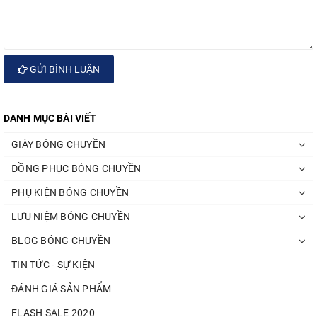
GỬI BÌNH LUẬN
DANH MỤC BÀI VIẾT
GIÀY BÓNG CHUYỀN
ĐỒNG PHỤC BÓNG CHUYỀN
PHỤ KIỆN BÓNG CHUYỀN
LƯU NIỆM BÓNG CHUYỀN
BLOG BÓNG CHUYỀN
TIN TỨC - SỰ KIỆN
ĐÁNH GIÁ SẢN PHẨM
FLASH SALE 2020