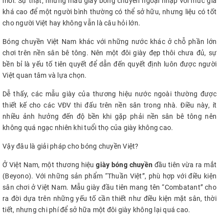
mới. Sự thật, những mẫu giày bóng chuyền ngoại nhập với mức giá
khá cao để một người bình thường có thể sở hữu, nhưng liệu có tốt
cho người Việt hay không vẫn là câu hỏi lớn.
Bóng chuyền Việt Nam khác với những nước khác ở chỗ phần lớn
chơi trên nền sân bê tông. Nên một đôi giày đẹp thôi chưa đủ, sự
bền bỉ là yếu tố tiên quyết để dẫn đến quyết định luôn được người
Việt quan tâm và lựa chọn.
Dễ thấy, các mẫu giày của thương hiệu nước ngoài thường được
thiết kế cho các VĐV thi đấu trên nền sân trong nhà. Điều này, ít
nhiều ảnh hưởng đến độ bền khi gặp phải nền sân bê tông nên
không quá ngạc nhiên khi tuổi thọ của giày không cao.
Vậy đâu là giải pháp cho bóng chuyền Việt?
Ở Việt Nam, một thương hiệu
giày bóng chuyền
đầu tiên vừa ra mắt
(Beyono). Với những sản phẩm “Thuần Việt”, phù hợp với điều kiện
sân chơi ở Việt Nam. Mẫu giày đầu tiên mang tên “Combatant” cho
ra đời dựa trên những yếu tố cần thiết như điều kiện mặt sân, thời
tiết, nhưng chi phí để sở hữa một đôi giày không lại quá cao.