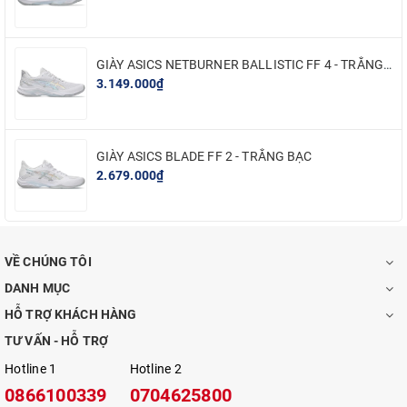
GIÀY ASICS NETBURNER BALLISTIC FF 4 - TRẮNG BẠC
3.149.000₫
GIÀY ASICS BLADE FF 2 - TRẮNG BẠC
2.679.000₫
VỀ CHÚNG TÔI
DANH MỤC
HỖ TRỢ KHÁCH HÀNG
TƯ VẤN - HỖ TRỢ
Hotline 1
Hotline 2
0866100339
0704625800