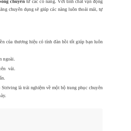
bóng chuyền
từ các cô nàng. Với tính chất vận động
ăng chuyên dụng sẽ giúp các nàng luôn thoải mái, tự
n của thương hiệu có tính đàn hồi tốt giúp bạn luôn
n ngoài.
yên vải.
ẩn.
Striving là trải nghiệm về một bộ trang phục chuyên
này.