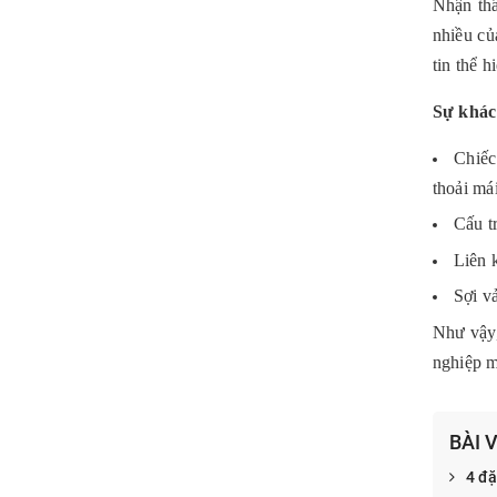
Nhận thấ
nhiều củ
tin thể 
Sự khác
Chiếc
thoải mái
Cấu t
Liên 
Sợi v
Như vậy,
nghiệp m
BÀI 
4 đặ