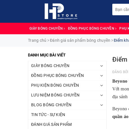
GIÀY BÓNG CHUYỀN
ĐỒNG PHỤC BÓNG CHUYỀN
PHỤ 
Trang chủ
Đánh giá sản phẩm bóng chuyền
Điểm khá
DANH MỤC BÀI VIẾT
Điểm 
GIÀY BÓNG CHUYỀN
ĐĂNG BỞ
ĐỒNG PHỤC BÓNG CHUYỀN
Beyono
PHỤ KIỆN BÓNG CHUYỀN
Với mon
LƯU NIỆM BÓNG CHUYỀN
địa sánh
BLOG BÓNG CHUYỀN
Beyono đ
TIN TỨC - SỰ KIỆN
quần áo
ĐÁNH GIÁ SẢN PHẨM