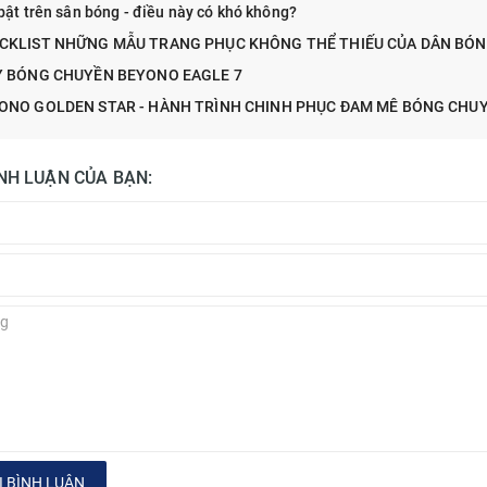
bật trên sân bóng - điều này có khó không?
CKLIST NHỮNG MẪU TRANG PHỤC KHÔNG THỂ THIẾU CỦA DÂN BÓ
Y BÓNG CHUYỀN BEYONO EAGLE 7
ONO GOLDEN STAR - HÀNH TRÌNH CHINH PHỤC ĐAM MÊ BÓNG CHU
ÌNH LUẬN CỦA BẠN:
 BÌNH LUẬN