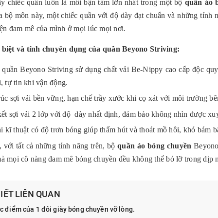
y chiếc quần luôn là mối bận tâm lớn nhất trong một bộ
quần áo 
a bộ môn này, một chiếc quần với độ dày đạt chuẩn và những tính n
hiện đam mê của mình ở mọi lúc mọi nơi.
 biệt và tính chuyên dụng của quần Beyono Striving:
 quần Beyono Striving sử dụng chất vải Be-Nippy cao cấp độc quyề
, tự tin khi vận động.
rúc sợi vải bền vững, hạn chế trầy xước khi cọ xát với môi trường bê
kết sợi vải 2 lớp với độ dày nhất định, đảm bảo không nhìn được xu
ải kĩ thuật có độ trơn bóng giúp thấm hút và thoát mồ hôi, khó bám b
 với tất cả những tính năng trên, bộ
quần áo bóng chuyền
Beyono 
à mọi cô nàng đam mê bóng chuyền đều không thể bỏ lỡ trong dịp 
VIẾT LIÊN QUAN
c điểm của 1 đôi giày bóng chuyền vỡ lòng.