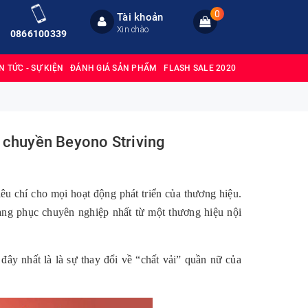
0
Tài khoản
Xin chào
0866100339
IN TỨC - SỰ KIỆN
ĐÁNH GIÁ SẢN PHẨM
FLASH SALE 2020
g chuyền Beyono Striving
iêu chí cho mọi hoạt động phát triển của thương hiệu.
g phục chuyên nghiệp nhất từ một thương hiệu nội
ây nhất là là sự thay đổi về “chất vải” quần nữ của