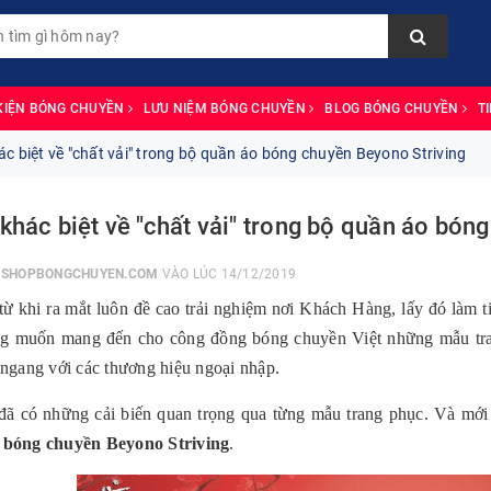
KIỆN BÓNG CHUYỀN
LƯU NIỆM BÓNG CHUYỀN
BLOG BÓNG CHUYỀN
T
c biệt về "chất vải" trong bộ quần áo bóng chuyền Beyono Striving
khác biệt về "chất vải" trong bộ quần áo bón
I
SHOPBONGCHUYEN.COM
VÀO LÚC 14/12/2019
từ khi ra mắt luôn đề cao trải nghiệm nơi Khách Hàng, lấy đó làm t
g muốn mang đến cho công đồng bóng chuyền Việt những mẫu tran
 ngang với các thương hiệu ngoại nhập.
ã có những cải biến quan trọng qua từng mẫu trang phục. Và mới đ
 bóng chuyền
Beyono Striving
.