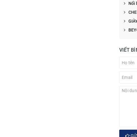
Nổi 
CHE
GIÀ
BEY
VIẾT B
GỬI