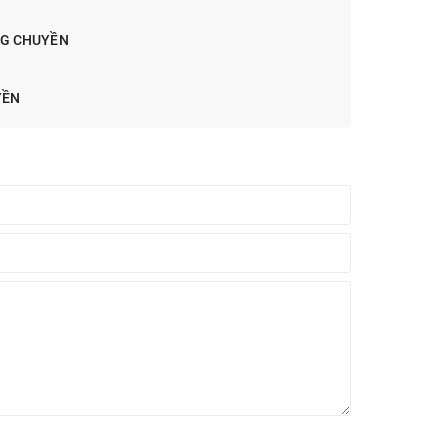
NG CHUYỀN
YỀN