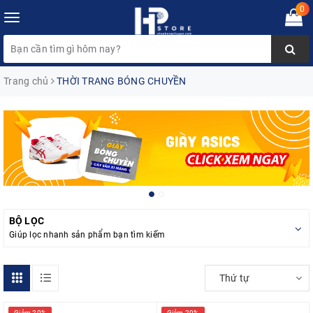
0
Toggle
navigation
Trang chủ
THỜI TRANG BÓNG CHUYỀN
BỘ LỌC
Giúp lọc nhanh sản phẩm bạn tìm kiếm
Thứ tự
Giảm 20%
Giảm 20%