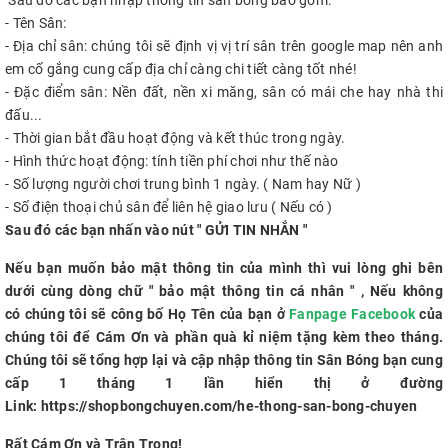
Sau đó các bạn nhập thông tin sân bóng bao gồm:
- Tên Sân:
- Địa chỉ sân: chúng tôi sẽ định vị vị trí sân trên google map nên anh
em cố gắng cung cấp địa chỉ càng chi tiết càng tốt nhé!
- Đặc điểm sân: Nền đất, nền xi măng, sân có mái che hay nhà thi
đấu...
- Thời gian bắt đầu hoạt động và kết thúc trong ngày.
- Hình thức hoạt động: tính tiền phí chơi như thế nào
- Số lượng người chơi trung bình 1 ngày. ( Nam hay Nữ )
- Số điện thoại chủ sân để liên hệ giao lưu ( Nếu có )
Sau đó các bạn nhấn vào nút " GỬI TIN NHẮN "
Nếu bạn muốn bảo mật thông tin của mình thì vui lòng ghi bên
dưới cùng dòng chữ " bảo mật thông tin cá nhân " , Nếu không
có chúng tôi sẽ công bố Họ Tên của bạn ở
Fanpage Facebook
của
chúng tôi để Cám Ơn và phần quà kỉ niệm tặng kèm theo tháng.
Chúng tôi sẽ tổng hợp lại và cập nhập thông tin Sân Bóng bạn cung
cấp 1 tháng 1 lần hiển thị ở đường
Link: https://shopbongchuyen.com/he-thong-san-bong-chuyen
Rất Cám Ơn và Trân Trọng!