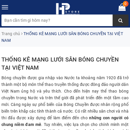
0
Toggle
navigation
Trang chủ
THỐNG KÊ MẠNG LƯỚI SÂN BÓNG CHUYỀN TẠI VIỆT
NAM
THỐNG KÊ MẠNG LƯỚI SÂN BÓNG CHUYỀN
TẠI VIỆT NAM
Bóng chuyền được gia nhập vào Nước ta khoảng năm 1920 đã trở
thành một bộ môn thể thao truyền thống được đông đảo người dân
Việt Nam ủng hộ và yêu thích. Cho đến hiện nay thể thao bóng
chuyền trong Nước và trên thế giới đã phát triển đến một tầm cao
mới. Càng ngày sự phổ biến của Bóng Chuyền được nhân rộng phổ
biến trên khắp các tỉnh thành cả nước. Có rất nhiều sân chơi và nhà
thi đấu được xây dựng để làm điểm đến cho
những con người có
chung niềm đam mê
. Tuy nhiên, việc lựa chọn cho chính mình một