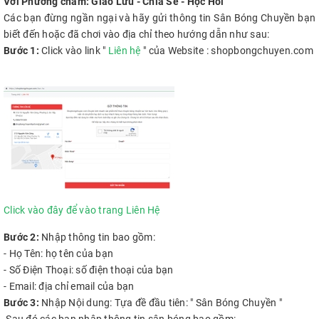
Với Phương châm: Giao Lưu - Chia Sẻ - Học Hỏi
Các bạn đừng ngần ngại và hãy gửi thông tin Sân Bóng Chuyền bạn
biết đến hoặc đã chơi vào địa chỉ theo hướng dẫn như sau:
Bước 1:
Click vào link "
Liên hệ
" của Website : shopbongchuyen.com
Click vào đây để vào trang Liên Hệ
Bước 2:
Nhập thông tin bao gồm:
- Họ Tên: họ tên của bạn
- Số Điện Thoại: số điện thoại của bạn
- Email: địa chỉ email của bạn
Bước 3:
Nhập Nội dung: Tựa đề đầu tiên: " Sân Bóng Chuyền "