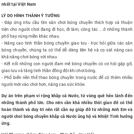
nhất tại Việt Nam
LÝ DO HÌNH THÀNH Ý TƯỞNG
- Đáp ứng nhu cầu tìm sân chơi bóng chuyền thích hợp và thuận
tiện cho người chơi đang đi học, đi làm, công tác ...ở những thành
phố hay vùng miền khác nhau.
- Nâng cao tinh thần bóng chuyền giao lưu - học hỏi giữa các sân
bóng chuyền, chúng ta có thể dễ dàng liên hệ và cọ sát nâng cao
khả năng chơi bóng với nhau.
- Kết nối những con người đam mê bóng chuyền có cơ hội gặp gỡ,
giao lưu và tăng tinh thần đồng đội khi chơi bóng.
- Phổ biến nền thể thao bóng chuyền trong nước để có thêm nhiều
người mới vào chơi hơn, nâng cao sức khỏe.
Dự án trên phạm vi rộng khắp cả Nước, từ vùng quê hẻo lánh đến
những thành phố lớn. Cho nên cần khá nhiều thời gian để có thể
hoàn thành và duy trì nên rất cần sự giúp đỡ từ những Anh Em và
người chơi bóng chuyền khắp cả Nước ủng hộ và Nhiệt Tình hưởng
ứng.