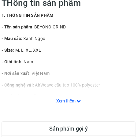
THông tin sản phẩm
1. THÔNG TIN SẢN PHẨM
- Tên sản phẩm
: BEYONO GRIND
- Màu sắc:
Xanh Ngọc
- Size:
M, L, XL, XXL
- Giới tính:
Nam
- Nơi sản xuất:
Việt Nam
- Công nghệ vải:
AirWeave cấu tạo 100% polyester
2. MÔ TẢ CHI TIẾT
Xem thêm
BEYONO GRIND: TỰ DO MỞ LỐI - KHAI PHÁ ĐỈNH CAO
Đừng là bản sao, hãy dám là chính mình! Không cần trở thành ai, tự
do để trở thành chính bạn mới là bản thể tuyệt vời nhất. Tuyên ngôn
Sản phẩm gợi ý
đó chính là niềm cảm hứng cho bộ trang phục bóng chuyền mới