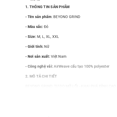
1. THÔNG TIN SẢN PHẨM
- Tên sản phẩm
: BEYONO GRIND
- Màu sắc:
Đỏ
- Size:
M, L, XL, XXL
- Giới tính:
Nữ
- Nơi sản xuất:
Việt Nam
- Công nghệ vải:
AirWeave cấu tạo 100% polyester
2. MÔ TẢ CHI TIẾT
BEYONO GRIND: TỰ DO MỞ LỐI - KHAI PHÁ ĐỈNH CAO
Đừng là bản sao, hãy dám là chính mình! Không cần trở 
ngôn đó chính là niềm cảm hứng cho bộ trang phục 
🔥Khác biệt chính là sức mạnh!