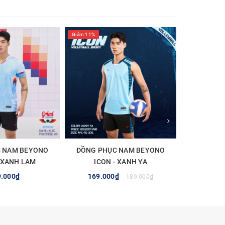
Giảm 11%
Giảm 11%
 NAM BEYONO
ĐỒNG PHỤC NAM BEYONO
ĐỒNG PH
ợc
- XANH LAM
ICON - XANH YA
IC
9.000₫
169.000₫
169.0
189.000₫
 CHỌN
TÙY CHỌN
T
ẻ.