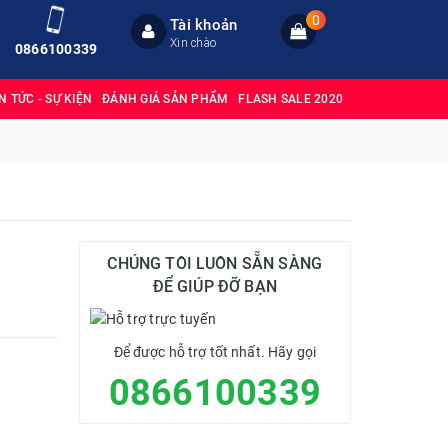
0
Tài khoản
Xin chào
0866100339
IN TỨC - SỰ KIỆN
ĐÁNH GIÁ SẢN PHẨM
FLASH SALE 2020
CHÚNG TÔI LUÔN SẴN SÀNG
ĐỂ GIÚP ĐỠ BẠN
Để được hỗ trợ tốt nhất. Hãy gọi
0866100339