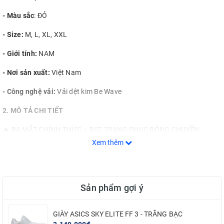
- Màu sắc
: ĐỎ
- Size:
M, L, XL, XXL
- Giới tính:
NAM
- Nơi sản xuất:
Việt Nam
- Công nghệ vải:
Vải dệt kim Be Wave
2. MÔ TẢ CHI TIẾT
🔥 RA MẮT CHÍNH THỨC – BST TRANG PHỤC BÓNG CHUYỀN
BEYONO ICON 🔥
Xem thêm
“Từ cội nguồn tinh thần dân tộc hướng đến biểu tượng của tương
lai”
✨ BEYONO ICON không đơn thuần là một bộ sưu tập, đó là ngọn lửa
Sản phẩm gợi ý
được thổi bùng từ hào khí dân tộc, từ tinh thần thép và trái tim bất
khuất của những người lính mang trên mình màu cờ sắc áo.
GIÀY ASICS SKY ELITE FF 3 - TRẮNG BẠC