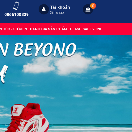
0
Tài khoản
Xin chào
0866100339
IN TỨC - SỰ KIỆN
ĐÁNH GIÁ SẢN PHẨM
FLASH SALE 2020