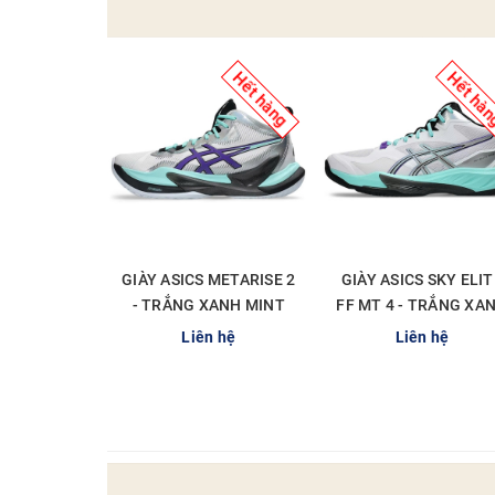
Hết hàng
Hết hà
GIÀY ASICS METARISE 2
GIÀY ASICS SKY ELIT
- TRẮNG XANH MINT
FF MT 4 - TRẮNG XA
MINT
Liên hệ
Liên hệ
CHI TIẾT
CHI TIẾT