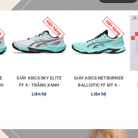
ng
Hết hàng
Hết hàng
E
GIÀY ASICS SKY ELITE
GIÀY ASICS NETBURNER
NH
FF 4 - TRẮNG XANH
BALLISTIC FF MT 4 -
MINT
XANH MINT ĐEN
Liên hệ
Liên hệ
CHI TIẾT
CHI TIẾT