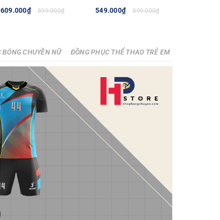
- BLUE
609.000₫
549.000₫
899.000₫
899.000₫
TÙY CHỌN
TÙY CHỌN
 BÓNG CHUYỀN NỮ
ĐỒNG PHỤC THỂ THAO TRẺ EM