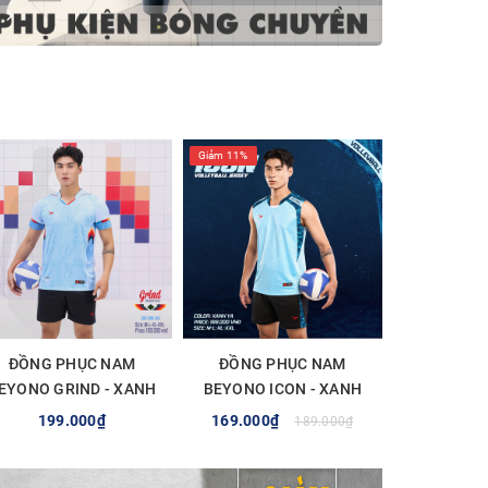
Giảm 11%
ĐỒNG PHỤC NAM
ĐỒNG PHỤC NAM
EYONO GRIND - XANH
BEYONO ICON - XANH
LAM
YA
199.000₫
169.000₫
189.000₫
TÙY CHỌN
TÙY CHỌN