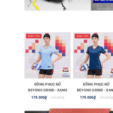
Giảm 10%
Giảm 10%
ĐỒNG PHỤC NỮ
ĐỒNG PHỤC NỮ
BEYONO GRIND - XANH
BEYONO GRIND - XA
LAM
NAVY
179.000₫
179.000₫
199.000₫
199.000₫
TÙY CHỌN
TÙY CHỌN