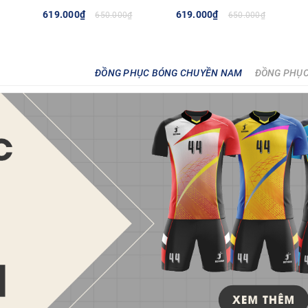
619.000₫
619.000₫
650.000₫
650.000₫
TÙY CHỌN
TÙY CHỌN
ĐỒNG PHỤC BÓNG CHUYỀN NAM
ĐỒNG PHỤC