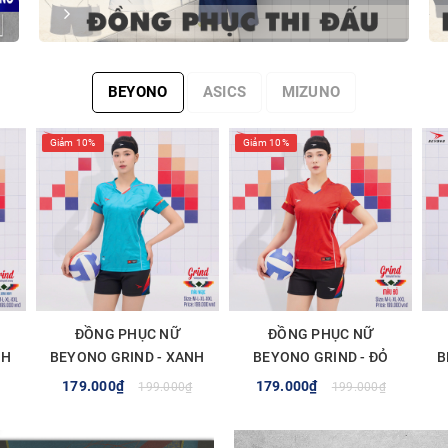
BEYONO
ASICS
MIZUNO
Giảm 10%
Giảm 10%
ĐỒNG PHỤC NỮ
ĐỒNG PHỤC NỮ
NH
BEYONO GRIND - XANH
BEYONO GRIND - ĐỎ
B
NGỌC
179.000₫
179.000₫
199.000₫
199.000₫
TÙY CHỌN
TÙY CHỌN