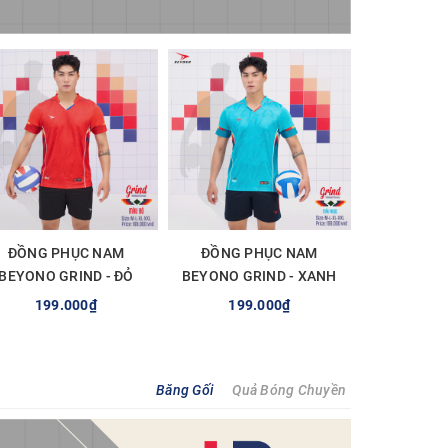
ĐỒNG PHỤC NAM
ĐỒNG PHỤC NAM
BEYONO GRIND - ĐỎ
BEYONO GRIND - XANH
NGỌC
199.000₫
199.000₫
TÙY CHỌN
TÙY CHỌN
Băng Gối
Quả Bóng Chuyền