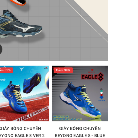
ảm 32%
Giảm 39%
GIÀY BÓNG CHUYỀN
GIÀY BÓNG CHUYỀN
EYONO EAGLE 8 VER 2
BEYONO EAGLE 8 - BLUE