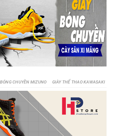
 BÓNG CHUYỀN MIZUNO
GIÀY THỂ THAO KAWASAKI