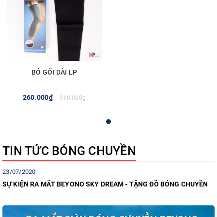
BÓ GỐI DÀI LP
260.000₫
310.000₫
TIN TỨC BÓNG CHUYỀN
23/07/2020
SỰ KIỆN RA MẮT BEYONO SKY DREAM - TẶNG ĐỒ BÓNG CHUYỀN