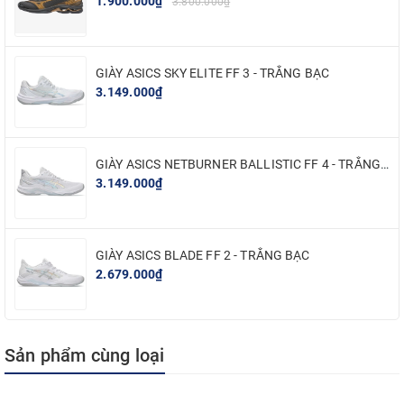
1.900.000₫
nên sự đẳng cấp và phong cách chuyên nghiệp trên sân. Đặc
3.800.000₫
biệt, Wave Claw 3 sở hữu form giày vừa vặn với bàn chân người
Châu Á, nhất là người Việt.
GIÀY ASICS SKY ELITE FF 3 - TRẮNG BẠC
Điểm đáng chú ý nhất trong cải tiến giày cầu lông
Mizuno Wave
3.149.000₫
Claw 3
khi trọng lượng nhẹ hơn khoảng 10 gram so với Wave Claw
2. Lỗ xỏ Mizuno Wave Claw 3 được trang bị thêm lớp xốp mang đến
khả năng chống mài mòn tốt, gia tăng độ êm ái, bền bỉ.
GIÀY ASICS NETBURNER BALLISTIC FF 4 - TRẮNG BẠC
Chất liệu đế giữa cao cấp mới mang đến lớp đệm mềm mại và khả
3.149.000₫
năng nhanh chóng phục hồi về trạng thái sẵn sàng sau những bước
chạy hay bật nhảy. Bên cạnh đó, Mizuno còn trang bị thêm lớp đệm
giảm chấn giúp hấp thụ và phân tán lực tác động lên bàn chân,
GIÀY ASICS BLADE FF 2 - TRẮNG BẠC
giảm nguy cơ gây tổn thương và mệt mỏi cho cơ xương, khớp chân.
2.679.000₫
Đế giày Mizuno Wave Claw 3 được trang bị lớp cao su cao cấp có độ
chống mài mòn và bám dính cao.
Tóm lại, nếu bạn đang tìm kiếm một đôi giày cầu lông cao cấp với sự
Sản phẩm cùng loại
hỗ trợ toàn diện, trọng lượng nhẹ cùng độ êm ái hàng đầu hiện
nay thì Mizuno Wave Claw 3 không thể thiếu trong danh sách tham