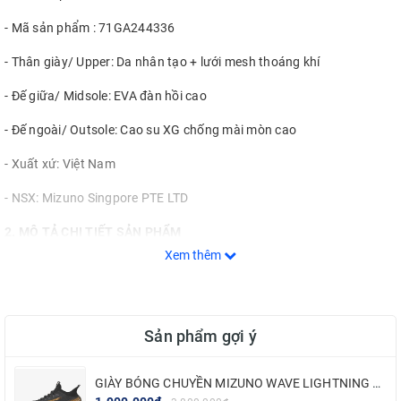
- Mã sản phẩm : 71GA244336
- Thân giày/ Upper: Da nhân tạo + lưới mesh thoáng khí
- Đế giữa/ Midsole: EVA đàn hồi cao
- Đế ngoài/ Outsole: Cao su XG chống mài mòn cao
- Xuất xứ: Việt Nam
- NSX: Mizuno Singpore PTE LTD
2. MÔ TẢ CHI TIẾT SẢN PHẨM
Xem thêm
Giày Cầu Lông Mizuno Wave Claw 3 là phiên bản mới nhất trong
dòng Wave Claw được ra mắt đầu năm 2024 với những cải tiến
trong kiểu dáng và trang bị công nghệ tiên tiến nhất, đem đến một
sản phẩm trong phân khúc cao cấp dành cho người chơi phong trào
Sản phẩm gợi ý
lẫn chuyên nghiệp.
Mizuno Wave Claw 3 được trang bị lớp da mềm mại như da thật, tạo
GIÀY BÓNG CHUYỀN MIZUNO WAVE LIGHTNING NEO 2 - ĐEN VÀNG