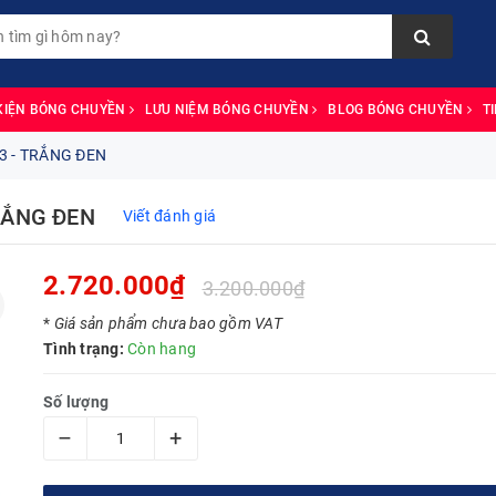
KIỆN BÓNG CHUYỀN
LƯU NIỆM BÓNG CHUYỀN
BLOG BÓNG CHUYỀN
T
3 - TRẮNG ĐEN
RẮNG ĐEN
Viết đánh giá
2.720.000₫
3.200.000₫
*
Giá sản phẩm chưa bao gồm VAT
Tình trạng:
Còn hang
Số lượng
–
+