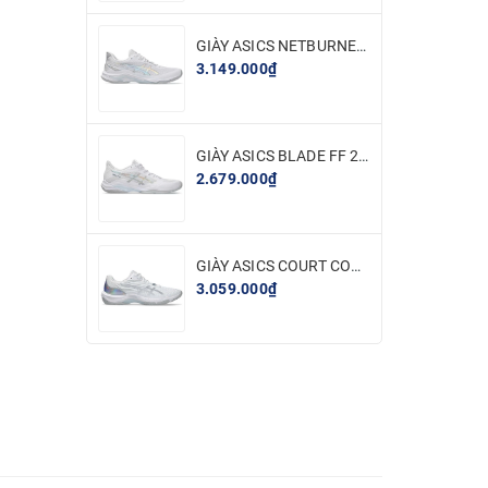
GIÀY ASICS NETBURNER BALLISTIC FF 4 - TRẮNG BẠC
3.149.000₫
GIÀY ASICS BLADE FF 2 - TRẮNG BẠC
2.679.000₫
GIÀY ASICS COURT CONTROL FF 4 - TRẮNG BẠC
3.059.000₫
 vận
i hiệu
 giúp
ENERZY