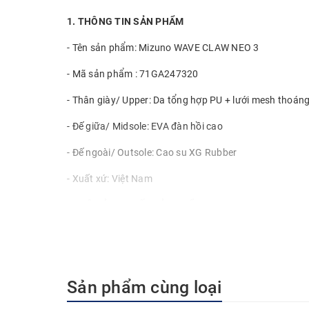
1. THÔNG TIN SẢN PHẨM
- Tên sản phẩm: Mizuno WAVE CLAW NEO 3
- Mã sản phẩm : 71GA247320
- Thân giày/ Upper: Da tổng hợp PU + lưới mesh thoáng
- Đế giữa/ Midsole: EVA đàn hồi cao
- Đế ngoài/ Outsole: Cao su XG Rubber
- Xuất xứ: Việt Nam
2. MÔ TẢ CHI TIẾT SẢN PHẨM
Mizuno Wave Claw Neo 3 là mẫu giày cầu lông cao cấp 
động viên và người chơi bán chuyên. Với thiết kế ôm sát
suất thi đấu vượt trội và cảm giác di chuyển linh hoạt t
Sản phẩm cùng loại
Giày mang một thiết kế hiện đại, tập trung vào nhiều đ
giảm trọng lượng của giày và tăng tốc độ trong quá 