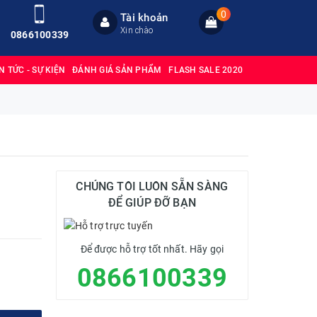
0
Tài khoản
Xin chào
0866100339
IN TỨC - SỰ KIỆN
ĐÁNH GIÁ SẢN PHẨM
FLASH SALE 2020
CHÚNG TÔI LUÔN SẴN SÀNG
ĐỂ GIÚP ĐỠ BẠN
Để được hỗ trợ tốt nhất. Hãy gọi
0866100339