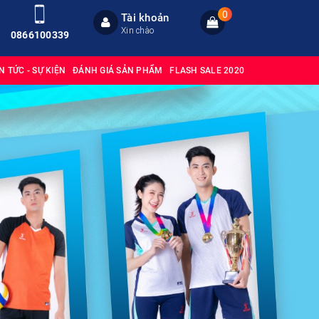
0
Tài khoản
Xin chào
0866100339
IN TỨC - SỰ KIỆN
ĐÁNH GIÁ SẢN PHẨM
FLASH SALE 2020