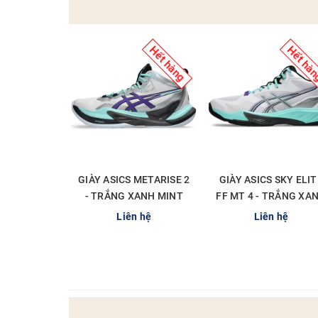
Hết hàng
Hết hà
GIÀY ASICS METARISE 2
GIÀY ASICS SKY ELIT
- TRẮNG XANH MINT
FF MT 4 - TRẮNG XA
MINT
Liên hệ
Liên hệ
CHI TIẾT
CHI TIẾT