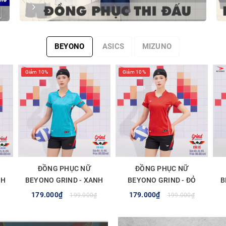
BEYONO
ASICS
MIZUNO
Giảm 10%
Giảm 10%
ĐỒNG PHỤC NỮ
ĐỒNG PHỤC NỮ
NH
BEYONO GRIND - XANH
BEYONO GRIND - ĐỎ
B
NGỌC
179.000₫
179.000₫
199.000₫
199.000₫
TÙY CHỌN
TÙY CHỌN