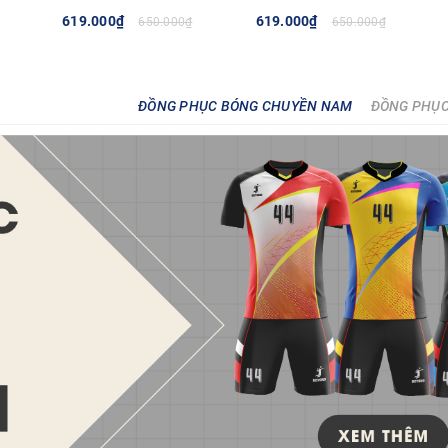
619.000₫
619.000₫
650.000₫
650.000₫
TÙY CHỌN
TÙY CHỌN
ĐỒNG PHỤC BÓNG CHUYỀN NAM
ĐỒNG PHỤC