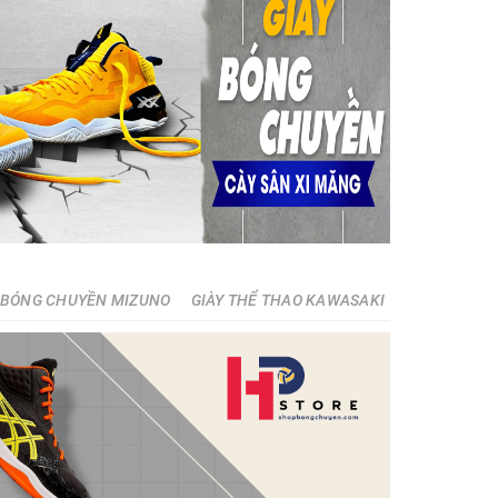
 BÓNG CHUYỀN MIZUNO
GIÀY THỂ THAO KAWASAKI