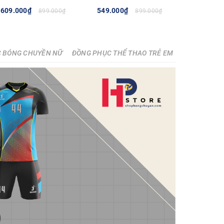
- BLUE
609.000₫
549.000₫
899.000₫
899.000₫
TÙY CHỌN
TÙY CHỌN
 BÓNG CHUYỀN NỮ
ĐỒNG PHỤC THỂ THAO TRẺ EM