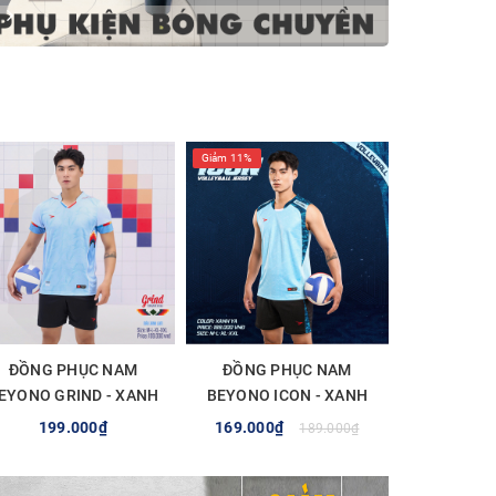
Giảm 11%
ĐỒNG PHỤC NAM
ĐỒNG PHỤC NAM
EYONO GRIND - XANH
BEYONO ICON - XANH
LAM
YA
199.000₫
169.000₫
189.000₫
TÙY CHỌN
TÙY CHỌN