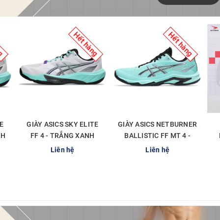
ng
Hết hàng
Hết hàng
E
GIÀY ASICS SKY ELITE
GIÀY ASICS NETBURNER
NH
FF 4 - TRẮNG XANH
BALLISTIC FF MT 4 -
MINT
XANH MINT ĐEN
Liên hệ
Liên hệ
CHI TIẾT
CHI TIẾT