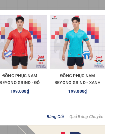
ĐỒNG PHỤC NAM
ĐỒNG PHỤC NAM
BEYONO GRIND - ĐỎ
BEYONO GRIND - XANH
NGỌC
199.000₫
199.000₫
TÙY CHỌN
TÙY CHỌN
Băng Gối
Quả Bóng Chuyền