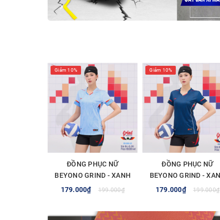
Giảm 10%
Giảm 10%
ĐỒNG PHỤC NỮ
ĐỒNG PHỤC NỮ
BEYONO GRIND - XANH
BEYONO GRIND - XA
LAM
NAVY
179.000₫
179.000₫
199.000₫
199.000₫
TÙY CHỌN
TÙY CHỌN