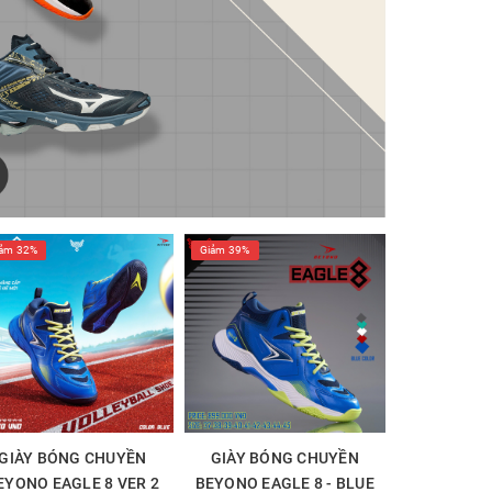
ảm 32%
Giảm 39%
GIÀY BÓNG CHUYỀN
GIÀY BÓNG CHUYỀN
EYONO EAGLE 8 VER 2
BEYONO EAGLE 8 - BLUE