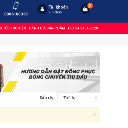
0
Tài khoản
Xin chào
0866100339
IN TỨC - SỰ KIỆN
ĐÁNH GIÁ SẢN PHẨM
FLASH SALE 2020
Sắp xếp:
Thứ tự
×