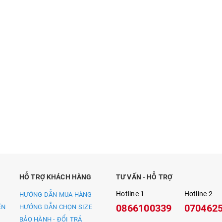
HỖ TRỢ KHÁCH HÀNG
TƯ VẤN - HỖ TRỢ
Hotline 1
Hotline 2
HƯỚNG DẪN MUA HÀNG
0866100339
070462
ỀN
HƯỚNG DẪN CHỌN SIZE
BẢO HÀNH - ĐỔI TRẢ