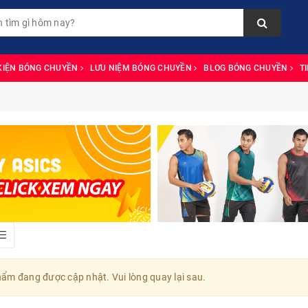
KIỆN BÓNG CHUYỀN
LƯU NIỆM BÓNG CHUYỀN
BLOG BÓNG CHUYỀN
T
ẩm đang được cập nhật. Vui lòng quay lại sau.