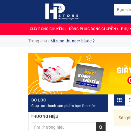
GIÀY BÓNG CHUYỀN
ĐỒNG PHỤC BÓNG CHUYỀN
PHỤ 
Trang chủ
Mizuno thunder blade 2
BỘ LỌC
Giúp lọc nhanh sản phẩm bạn tìm kiếm
THƯƠNG HIỆU
Sản ph