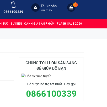
0
Tài khoản
Xin chào
0866100339
IN TỨC - SỰ KIỆN
ĐÁNH GIÁ SẢN PHẨM
FLASH SALE 2020
CHÚNG TÔI LUÔN SẴN SÀNG
ĐỂ GIÚP ĐỠ BẠN
Để được hỗ trợ tốt nhất. Hãy gọi
0866100339