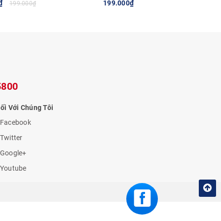
₫
199.000₫
169.0
199.000₫
 CHỌN
TÙY CHỌN
T
ợc
5800
ẻ.
ối Với Chúng Tôi
Facebook
Twitter
Google+
Youtube