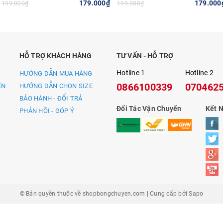
179.000₫
179.000
199.000₫
199.000₫
 mang đến những sản phẩm – dịch vụ tốt nhất, phù hợp nhất
CHỌN
TÙY CHỌN
TÙY
cả những nhu cầu mà các thương hiệu ngoại nhập chưa làm đư
n nước nhà. Beyono sẽ là lựa chọn mới của bạn.
HỖ TRỢ KHÁCH HÀNG
TƯ VẤN - HỖ TRỢ
Hotline 1
Hotline 2
HƯỚNG DẪN MUA HÀNG
0866100339
070462
ỀN
HƯỚNG DẪN CHỌN SIZE
ốn truyền tải đến mọi người thông điệp – “Hãy theo đuổi đam
BẢO HÀNH - ĐỔI TRẢ
mình với đam mê cùng một bầu nhiệt huyết tràn đầy của tuổi tr
Đối Tác Vận Chuyển
Kết N
PHẢN HỒI - GÓP Ý
© Bản quyền thuộc về
shopbongchuyen.com
|
Cung cấp bởi
Sapo