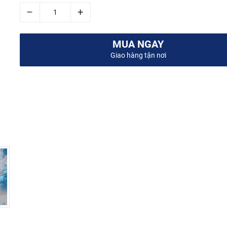
–
+
MUA NGAY
Giao hàng tận nơi