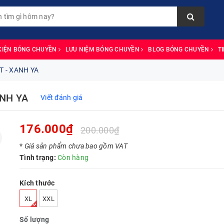
KIỆN BÓNG CHUYỀN
LƯU NIỆM BÓNG CHUYỀN
BLOG BÓNG CHUYỀN
T
 - XANH YA
NH YA
Viết đánh giá
176.000₫
200.000₫
*
Giá sản phẩm chưa bao gồm VAT
Tình trạng:
Còn hàng
Kích thước
XL
XXL
Số lượng