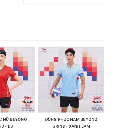
n thuật
Giảm 11%
ơng, Xanh
C NỮ BEYONO
ĐỒNG PHỤC NAM BEYONO
ĐỒNG PH
ND - ĐỎ
GRIND - XANH LAM
ICO