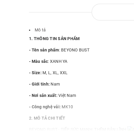
Mô tả
1. THÔNG TIN SẢN PHẨM
- Tên sản phẩm
: BEYONO BUST
- Màu sắc
: XANH YA
- Size:
M, L, XL, XXL
- Giới tính:
Nam
- Nơi sản xuất:
Việt Nam
- Công nghệ vải:
MK10
2. MÔ TẢ CHI TIẾT
BEYONO BUST - TIẾP SỨC MẠNH, THÊM BẢN LĨNH