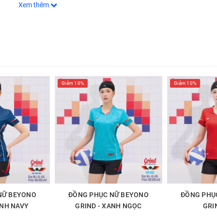
Xem thêm
huyền BEYONO BUST
“Lead With Bravery" đã lộ diện.
hóm của đàn voi sát thủ. Bust chính là biểu tượng của sức mạnh chiế
ừ BEYONO BUST:
Giảm 10%
Giảm 10%
hể thao với kết cấu sợi vải mịn, mát, chống nhăn và co giãn linh hoạt
 mặt
n toàn tĩnh điện
với 4 phiên bản màu cuốn hút gồm: Trắng - Xanh, Trắng - Đỏ, Xanh dư
mỗi đường bóng?
NỮ BEYONO
ĐỒNG PHỤC NỮ BEYONO
ĐỒNG PHỤ
ANH NAVY
GRIND - XANH NGỌC
GRI