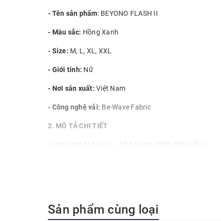
- Tên sản phẩm
: BEYONO FLASH II
- Màu sắc:
Hồng Xanh
- Size:
M, L, XL, XXL
- Giới tính:
Nữ
- Nơi sản xuất:
Việt Nam
- Công nghệ vải:
Be-Wave Fabric
2. MÔ TẢ CHI TIẾT
⚡ BEYONO FLASH II – TỎA SÁNG TRÊN SÂN ĐẤU!
Trong mỗi trận đấu, có những khoảnh khắc thay đổi tấ
hoàn hảo có thể làm bừng sáng cả sân đấu.
BEYONO FLASH II lấy cảm hứng từ chính những khoảnh k
bóng mạnh mẽ, đầy nhiệt huyết.
Sản phẩm cùng loại