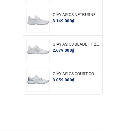
GIÀY ASICS NETBURNER BALLISTIC FF 4 - TRẮNG BẠC
3.149.000₫
GIÀY ASICS BLADE FF 2 - TRẮNG BẠC
2.679.000₫
GIÀY ASICS COURT CONTROL FF 4 - TRẮNG BẠC
3.059.000₫
phối hợp
 đội