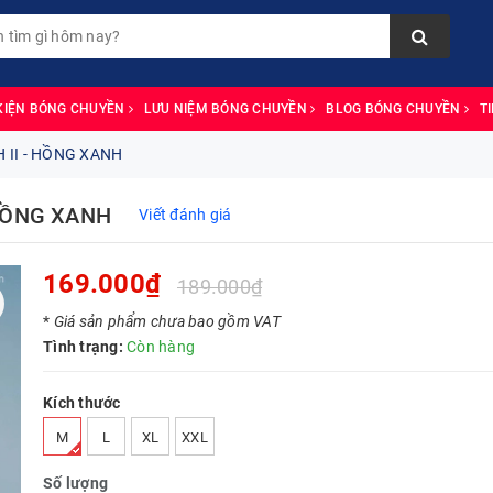
KIỆN BÓNG CHUYỀN
LƯU NIỆM BÓNG CHUYỀN
BLOG BÓNG CHUYỀN
T
II - HỒNG XANH
HỒNG XANH
Viết đánh giá
169.000₫
189.000₫
*
Giá sản phẩm chưa bao gồm VAT
Tình trạng:
Còn hàng
Kích thước
M
L
XL
XXL
Số lượng