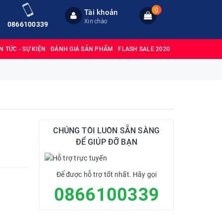
0
Tài khoản
Xin chào
0866100339
IN TỨC - SỰ KIỆN
ĐÁNH GIÁ SẢN PHẨM
FLASH SALE 2020
CHÚNG TÔI LUÔN SẴN SÀNG
ĐỂ GIÚP ĐỠ BẠN
Để được hỗ trợ tốt nhất. Hãy gọi
0866100339