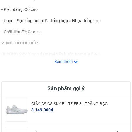
- Kiểu dáng: Cổ cao
- Upper: Sợi tổng hợp x Da tổng hợp x Nhựa tổng hợp
- Chất liệu đế: Cao su
2. MÔ TẢ CHI TIẾT:
BEYONO SKY "Chọn đam mê tiến bước tương lai" 🔥✨
Xem thêm
🚀 BEYONO đồng hành cùng Quản Trọng Nghĩa ra mắt giày bóng
chuyền BEYONO SKY !
Không chỉ xoay quanh câu chuyện chọn lựa một đôi giày, đây còn là
Sản phẩm gợi ý
thông điệp của đam mê, hãy vững tin cho sự lựa chọn của chính
mình, hãy bước đi trên con đường của đam mê và thành công trên
con đường ấy. Vì chỉ khi bạn đi cùng đam mê, bạn mới là chính bạn,
GIÀY ASICS SKY ELITE FF 3 - TRẮNG BẠC
3.149.000₫
bạn hạnh phúc khi đi trên hành trình ấy mỗi ngày, mỗi bước đi !
Đam mê sẽ tiếp cho bạn ngọn lửa, nghị lực, sự kiên trì, bản lĩnh để
bạn đương đầu với thử thách và chinh phục.