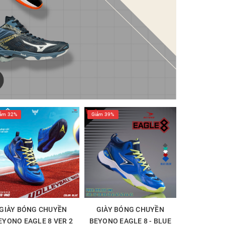
ảm 32%
Giảm 39%
GIÀY BÓNG CHUYỀN
GIÀY BÓNG CHUYỀN
EYONO EAGLE 8 VER 2
BEYONO EAGLE 8 - BLUE