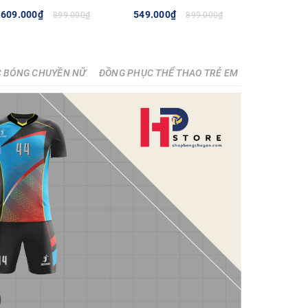
- BLUE
609.000₫
549.000₫
899.000₫
899.000₫
TÙY CHỌN
TÙY CHỌN
 BÓNG CHUYỀN NỮ
ĐỒNG PHỤC THỂ THAO TRẺ EM