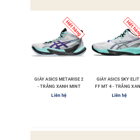
Hết hàng
Hết hà
GIÀY ASICS METARISE 2
GIÀY ASICS SKY ELIT
- TRẮNG XANH MINT
FF MT 4 - TRẮNG XA
MINT
Liên hệ
Liên hệ
CHI TIẾT
CHI TIẾT