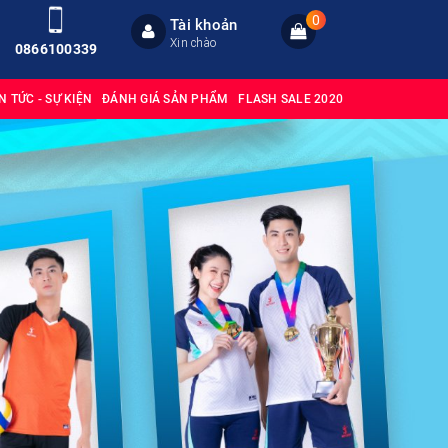
0
Tài khoản
Xin chào
0866100339
IN TỨC - SỰ KIỆN
ĐÁNH GIÁ SẢN PHẨM
FLASH SALE 2020