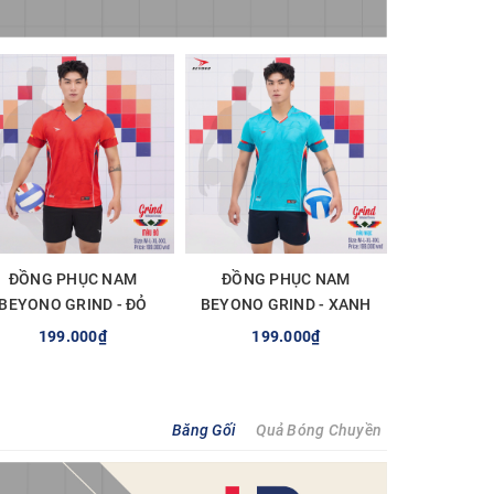
ĐỒNG PHỤC NAM
ĐỒNG PHỤC NAM
BEYONO GRIND - ĐỎ
BEYONO GRIND - XANH
NGỌC
199.000₫
199.000₫
TÙY CHỌN
TÙY CHỌN
Băng Gối
Quả Bóng Chuyền