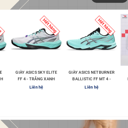
ng
Hết hàng
Hết hàng
E
GIÀY ASICS SKY ELITE
GIÀY ASICS NETBURNER
NH
FF 4 - TRẮNG XANH
BALLISTIC FF MT 4 -
MINT
XANH MINT ĐEN
Liên hệ
Liên hệ
CHI TIẾT
CHI TIẾT