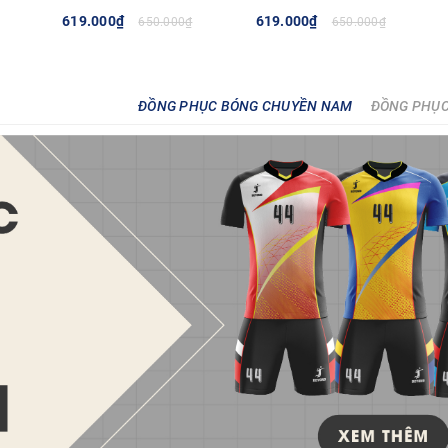
619.000₫
619.000₫
650.000₫
650.000₫
TÙY CHỌN
TÙY CHỌN
ĐỒNG PHỤC BÓNG CHUYỀN NAM
ĐỒNG PHỤC