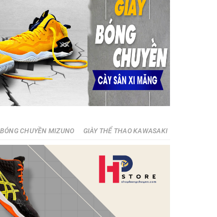
 BÓNG CHUYỀN MIZUNO
GIÀY THỂ THAO KAWASAKI