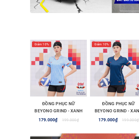
Giảm 10%
Giảm 10%
ĐỒNG PHỤC NỮ
ĐỒNG PHỤC NỮ
BEYONO GRIND - XANH
BEYONO GRIND - XA
LAM
NAVY
179.000₫
179.000₫
199.000₫
199.000₫
TÙY CHỌN
TÙY CHỌN