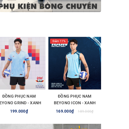
Giảm 11%
ĐỒNG PHỤC NAM
ĐỒNG PHỤC NAM
EYONO GRIND - XANH
BEYONO ICON - XANH
LAM
YA
199.000₫
169.000₫
189.000₫
TÙY CHỌN
TÙY CHỌN