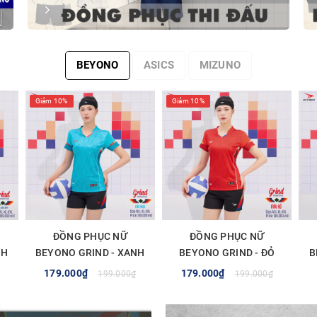
BEYONO
ASICS
MIZUNO
Giảm 10%
Giảm 10%
ĐỒNG PHỤC NỮ
ĐỒNG PHỤC NỮ
NH
BEYONO GRIND - XANH
BEYONO GRIND - ĐỎ
B
NGỌC
179.000₫
179.000₫
199.000₫
199.000₫
TÙY CHỌN
TÙY CHỌN