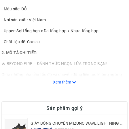
- Màu sắc: ĐỎ
- Nơi sản xuất: Việt Nam
- Upper: Sợi tổng hợp x Da tổng hợp x Nhựa tổng hợp
- Chất liệu đế: Cao su
2. MÔ TẢ CHI TIẾT:
🔥 BEYONO FIRE – ĐÁNH THỨC NGỌN LỬA TRONG BẠN!
Giữa những pha cầu tốc độ và chuyển động liên tục không ngừng
nghỉ, thứ giữ cho vận động viên luôn bền bỉ, chính là ngọn lửa bên
Xem thêm
trong: đam mê, quyết tâm, và sự kiên cường.
Và giờ đây, ngọn lửa ấy đã được thắp sáng – qua từng bước chân.
Sản phẩm gợi ý
💥 Beyono FIRE – đôi giày cầu lông được sinh ra để khơi dậy tinh
thần chiến đấu mãnh liệt trong bạn!
GIÀY BÓNG CHUYỀN MIZUNO WAVE LIGHTNING NEO 2 - ĐEN VÀNG
🔍 Vì sao FIRE là “ngọn lửa” bạn cần trên sân đấu?