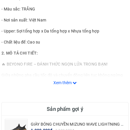
- Màu sắc: TRẮNG
- Nơi sản xuất: Việt Nam
- Upper: Sợi tổng hợp x Da tổng hợp x Nhựa tổng hợp
- Chất liệu đế: Cao su
2. MÔ TẢ CHI TIẾT:
🔥 BEYONO FIRE – ĐÁNH THỨC NGỌN LỬA TRONG BẠN!
Giữa những pha cầu tốc độ và chuyển động liên tục không ngừng
nghỉ, thứ giữ cho vận động viên luôn bền bỉ, chính là ngọn lửa bên
Xem thêm
trong: đam mê, quyết tâm, và sự kiên cường.
Và giờ đây, ngọn lửa ấy đã được thắp sáng – qua từng bước chân.
Sản phẩm gợi ý
💥 Beyono FIRE – đôi giày cầu lông được sinh ra để khơi dậy tinh
thần chiến đấu mãnh liệt trong bạn!
GIÀY BÓNG CHUYỀN MIZUNO WAVE LIGHTNING NEO 2 - ĐEN VÀNG
🔍 Vì sao FIRE là “ngọn lửa” bạn cần trên sân đấu?