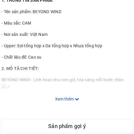
1. THÔNG TIN SẢN PHẨM:
- Tên sản phẩm: BEYONO WIND
- Màu sắc: CAM
- Nơi sản xuất: Việt Nam
- Upper: Sợi tổng hợp x Da tổng hợp x Nhựa tổng hợp
- Chất liệu đế: Cao su
2. MÔ TẢ CHI TIẾT:
BEYONO WIND - Linh hoạt như cơn gió, tỏa sáng mỗi bước chân
Năm 2024 đã đánh dấu bước chuyển mình mạnh mẽ của bộ
Xem thêm
môn cầu lông Việt Nam, từ hệ thống giáo dục đến phong trào thể
thao, đưa Việt Nam lên bản đồ cầu lông thế giới.
Để đáp ứng nhu cầu ngày càng cao, Beyono Việt Nam quyết định mở
Sản phẩm gợi ý
rộng ngành hàng, hướng đến việc tạo ra những sản phẩm cầu lông