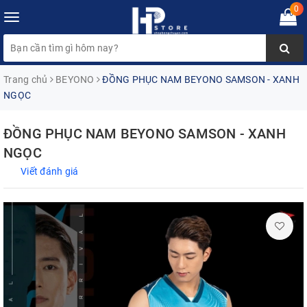
0
Toggle
navigation
Trang chủ
BEYONO
ĐỒNG PHỤC NAM BEYONO SAMSON - XANH
NGỌC
ĐỒNG PHỤC NAM BEYONO SAMSON - XANH
NGỌC
Viết đánh giá