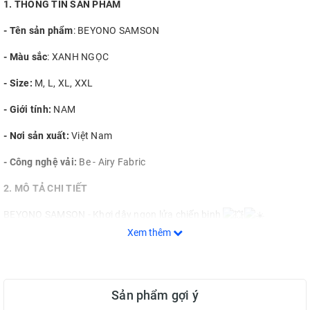
1. THÔNG TIN SẢN PHẨM
- Tên sản phẩm
: BEYONO SAMSON
- Màu sắc
: XANH NGỌC
- Size:
M, L, XL, XXL
- Giới tính:
NAM
- Nơi sản xuất:
Việt Nam
- Công nghệ vải:
Be - Airy Fabric
2. MÔ TẢ CHI TIẾT
BEYONO SAMSON - Khơi dậy ngọn lửa chiến binh
Xem thêm
SAMSON - “Đứa con của mặt trời” - là nguồn cảm hứng bất tận
cho mọi chiến binh trên hành trình chinh phục vinh quang.
Lấy ý tưởng từ trung tâm của vũ trụ - nơi ánh sáng lan tỏa và
Sản phẩm gợi ý
năng lượng không bao giờ tắt. Samson là sự kết tinh của sức mạnh,