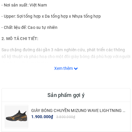
- Nơi sản xuất: Việt Nam
- Upper: Sợi tổng hợp x Da tổng hợp x Nhựa tổng hợp
- Chất liệu đế: Cao su tự nhiên
2. MÔ TẢ CHI TIẾT:
Sau chặng đường dài gần 3 năm nghiên cứu, phát triển các thông
số kỹ thuật và phác hoạ cho một đôi giày bóng đá phù hợp với người
chơi bóng đá tại Việt Nam.
Xem thêm
Hôm nay Beyono chính thức ra mắt sản phẩm Giày Bóng Đá mang
tên Beyono Legend
Mong muốn một đôi giày trở thành "người đồng hành" trong từng
Sản phẩm gợi ý
sải bước chân, Beyono thấu hiểu và định hướng phát triển dòng sản
phẩm Giày Bóng Đá phù hợp hơn và trở thành một sự lựa chọn hàng
GIÀY BÓNG CHUYỀN MIZUNO WAVE LIGHTNING NEO 2 - ĐEN VÀNG
đầu của các cầu thủ ở Việt Nam :
1.900.000₫
3.800.000₫
Một đôi giày Việt thiết kế mới mẻ hơn – Riêng Việt hơn.