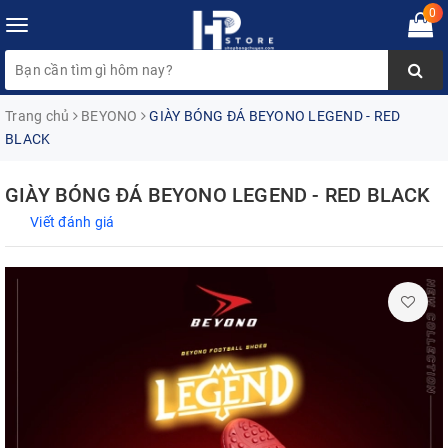
0
Toggle
navigation
Trang chủ
BEYONO
GIÀY BÓNG ĐÁ BEYONO LEGEND - RED
BLACK
GIÀY BÓNG ĐÁ BEYONO LEGEND - RED BLACK
Viết đánh giá