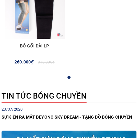
BÓ GỐI DÀI LP
260.000₫
310.000₫
TIN TỨC BÓNG CHUYỀN
23/07/2020
SỰ KIỆN RA MẮT BEYONO SKY DREAM - TẶNG ĐỒ BÓNG CHUYỀN