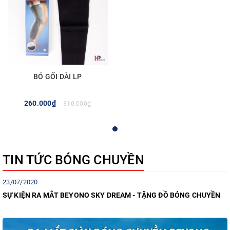
BÓ GỐI DÀI LP
260.000₫
310.000₫
TIN TỨC BÓNG CHUYỀN
23/07/2020
SỰ KIỆN RA MẮT BEYONO SKY DREAM - TẶNG ĐỒ BÓNG CHUYỀN